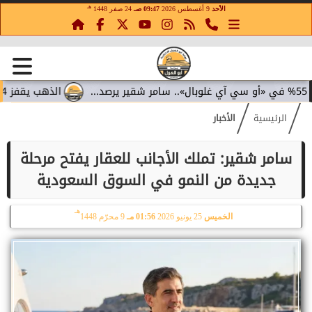
هـ
الأحد
9 أغسطس 2026
09:47 صـ
24 صفر 1448
الذهب يقفز 4.4% مع تراجع عوائد السندات.. سامر شقير يقرأ تحولات الاستثمار...
الرئيسية
الأخبار
سامر شقير: تملك الأجانب للعقار يفتح مرحلة
جديدة من النمو في السوق السعودية
هـ
الخميس
25 يونيو 2026
01:56 مـ
9 محرّم 1448