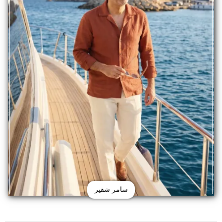
سامر شقير