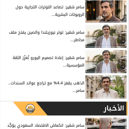
سامر شقير: تصاعد التوترات التجارية حول
الروبوتات البشرية...
سامر شقير: توتر نيوزيلندا والصين يفتح ملف
مخاطر...
سامر شقير: إعادة تصميم اليورو تُعزِّز الثقة
المؤسسية...
الذهب يقفز 4.4% مع تراجع عوائد السندات..
سامر...
الأخبار
سامر شقير: انكماش الاقتصاد السعودي يؤكِّد