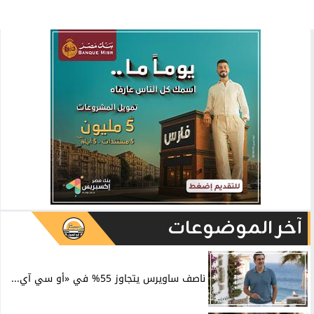
آخر الموضوعات
ناصف ساويرس يتجاوز 55% في «أو سي آي...