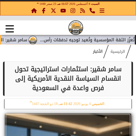
هـ
السبت
8 أغسطس 2026
11:57 صـ
23 صفر 1448
ثقة المؤسسية وتُعيد توجيه تدفقات رأس...
سامر شقير: المواني تحو
الرئيسية
الأخبار
سامر شقير: استثمارات استراتيجية تحول
انقسام السياسة النقدية الأمريكية إلى
فرص واعدة في السعودية
هـ
الخميس
4 يونيو 2026
11:42 صـ
18 ذو الحجة 1447