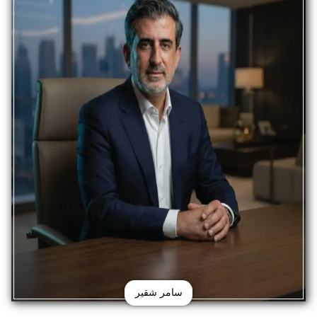
سامر شقير