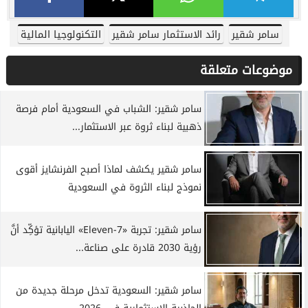
سامر شقير
رائد الاستثمار سامر شقير
التكنولوجيا المالية
موضوعات متعلقة
سامر شقير: الشباب في السعودية أمام فرصة
ذهبية لبناء ثروة عبر الاستثمار...
سامر شقير يكشف لماذا أصبح الفرنشايز أقوى
نموذج لبناء الثروة في السعودية
سامر شقير: تجربة «7-Eleven» اليابانية تؤكِّد أنَّ
رؤية 2030 قادرة على صناعة...
سامر شقير: السعودية تدخل مرحلة جديدة من