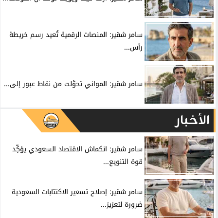
سامر شقير: المنصات الرقمية تُعيد رسم خريطة
رأس...
سامر شقير: المواني تحوَّلت من نقاط عبور إلى...
الأخبار
سامر شقير: انكماش الاقتصاد السعودي يؤكِّد
قوة التنويع...
سامر شقير: إصلاح تسعير الاكتتابات السعودية
ضرورة لتعزيز...