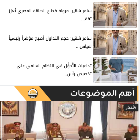
سامر شقير: مرونة قطاع الطاقة المصري تُعزز
ثقة...
سامر شقير: حجم التداول أصبح مؤشراً رئيسياً
لقياس...
تداعيات التَّحوُّل في النظام العالمي على
تخصيص رأس...
آهم الموضوعات
الأخبار