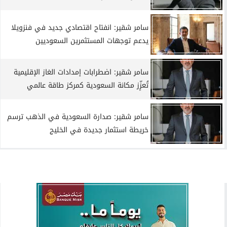
سامر شقير: انفتاح اقتصادي جديد في فنزويلا
يدعم توجهات المستثمرين السعوديين
سامر شقير: اضطرابات إمدادات الغاز الإقليمية
تُعزِّز مكانة السعودية كمركز طاقة عالمي
سامر شقير: صدارة السعودية في الذهب ترسم
خريطة استثمار جديدة في الخليج