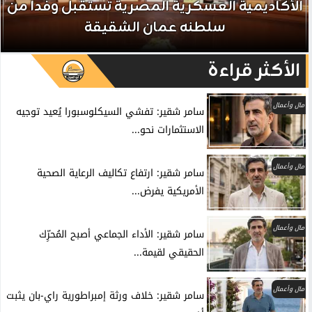
الأكاديمية العسكرية المصرية تستقبل وفداً من
سلطنه عمان الشقيقة
الأكثر قراءة
مال وأعمال
سامر شقير: تفشي السيكلوسبورا يُعيد توجيه
الاستثمارات نحو...
مال وأعمال
سامر شقير: ارتفاع تكاليف الرعاية الصحية
الأمريكية يفرض...
مال وأعمال
سامر شقير: الأداء الجماعي أصبح المُحرِّك
الحقيقي لقيمة...
مال وأعمال
سامر شقير: خلاف ورثة إمبراطورية راي-بان يثبت