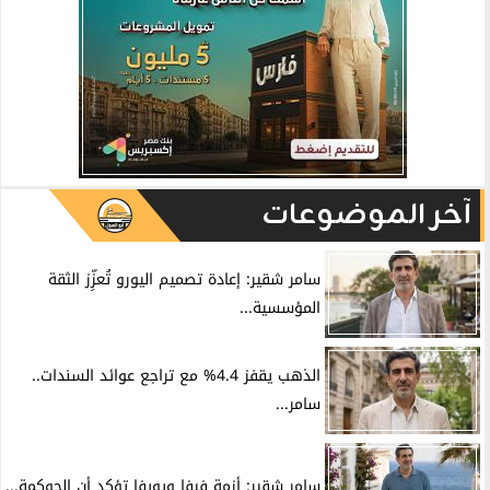
آخر الموضوعات
سامر شقير: إعادة تصميم اليورو تُعزِّز الثقة
المؤسسية...
الذهب يقفز 4.4% مع تراجع عوائد السندات..
سامر...
سامر شقير: أزمة فيفا ويويفا تؤكد أن الحوكمة...