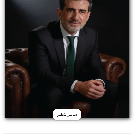
سامر شقير