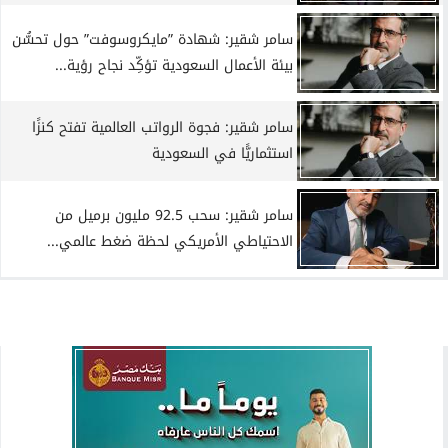
سامر شقير: شهادة ”مايكروسوفت” حول تحسُّن
بيئة الأعمال السعودية تؤكِّد نجاح رؤية...
سامر شقير: فجوة الرواتب العالمية تفتح كنزًا
استثماريًّا في السعودية
سامر شقير: سحب 92.5 مليون برميل من
الاحتياطي الأمريكي لحظة ضغط عالمي...