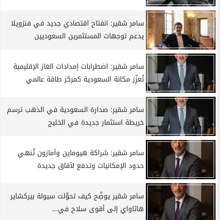
سامر شقير: انفتاح اقتصادي جديد في فنزويلا
يدعم توجهات المستثمرين السعوديين
سامر شقير: اضطرابات إمدادات الغاز الإقليمية
تُعزِّز مكانة السعودية كمركز طاقة عالمي
سامر شقير: صدارة السعودية في الذهب ترسم
خريطة استثمار جديدة في الخليج
سامر شقير: شراكة هيوماين وأمازون تُنهي
حدود الإمكانيات وتدفع لآفاق جديدة
سامر شقير يوضِّح كيف تحوَّلت سيولة بيركشاير
هاثاواي إلى أقوى سلاح في...