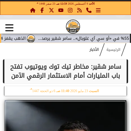
هـ
الأحد
9 أغسطس 2026
12:59 صـ
23 صفر 1448
الذهب يقفز 4.4% مع تراجع عوائد السندات.. سامر شقير يقرأ تحولات الاستثمار...
الرئيسية
الأخبار
سامر شقير: مخاطر تيك توك ويوتيوب تفتح
باب المليارات أمام الاستثمار الرقمي الآمن
هـ
السبت
23 مايو 2026
11:40 صـ
6 ذو الحجة 1447