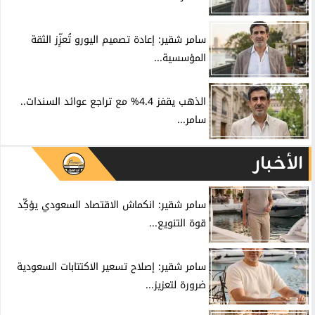
سامر شقير: إعادة تصميم اليورو تُعزِّز الثقة
المؤسسية...
الذهب يقفز 4.4% مع تراجع عوائد السندات..
سامر...
الأخبار
سامر شقير: انكماش الاقتصاد السعودي يؤكِّد
قوة التنويع...
سامر شقير: إصلاح تسعير الاكتتابات السعودية
ضرورة لتعزيز...