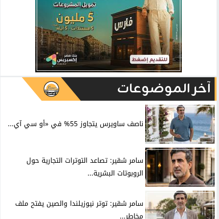
آخر الموضوعات
ناصف ساويرس يتجاوز 55% في «أو سي آي...
سامر شقير: تصاعد التوترات التجارية حول
الروبوتات البشرية...
سامر شقير: توتر نيوزيلندا والصين يفتح ملف
مخاطر...