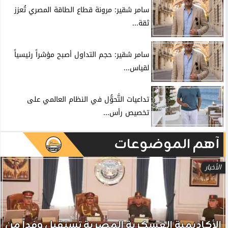
سامر شقير: مرونة قطاع الطاقة المصري تُعزز
ثقة...
سامر شقير: حجم التداول أصبح مؤشراً رئيسياً
لقياس...
تداعيات التَّحوُّل في النظام العالمي على
تخصيص رأس...
آهم الموضوعات
الأخبار
الأكاديمية العسكرية المصرية تستقبل وفداً من