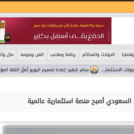
قضايا
الحوادث والمحاكم
رياضة وملاعب
الفن ونجومه
مال وأع
سامر شقير: إعادة تصميم اليورو تُعزِّز الثقة المؤسسية وتُع
 السعودي أصبح منصة استثمارية عالمية