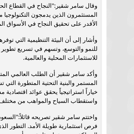
سامر شقير: الأداء الجماعي أصبح المُحرِّك
وقال سامر شقير:"النجاح في القطاع الحدي
الحقيقي لقيمة الأصول الرياضية في
عودة الدوري المص
المستثمرون الذين يدمجون التكنولوجيا مع
الأسواق...
مباريات اليو
الأقدر على تحقيق النجاح في الأسواق الم
للنمو والتوسع، وتسهم في تسريع تطوير ال
للاستثمارات المحلية والعالمية.
وأكد سامر شقير أن الطلب العالمي المتز
المستمر والبنية التحتية المتطورة التي ت
خياراً استراتيجياً يحقق عوائد اقتصادية
واستقطاب السياح والمواهب من مختلف أن
واختتم سامر شقير تصريحه قائلاً:"السعو
فرص استثمارية طويلة الأمد. التطور الذ