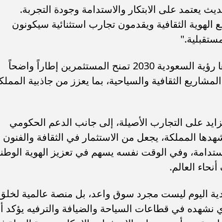
ث يعتمد على الابتكار والاستدامة وجودة التجربة.
ري.. تعرف على مواعيد
عاجل.. الرئيس السيسي يستقبل وزي
 الهوية الثقافية ويقدمون تجارب استثنائية سيكونون
م والقنوات الناقلة
الخارجية الإيراني عباس عراقجي
ستقبلية."
وأشار إلى أن البيئة التنظيمية التي توفرها رؤية السعودية 2030 تمنح المستثمرين إطاراً واضحاً
مشاريع الثقافية والسياحية، بما يعزز من جاذبية المملك
ايد على التجارب الأصيلة، إلى جانب الدعم الحكومي
شهدها المملكة، يجعل من الاستثمار في الثقافة والفنون
 مستدامة، وفي الوقت نفسه يسهم في تعزيز الهوية الوطني
حاء العالم.
دية اليوم ليست مجرد سوق واعد، بل منصة عالمية لخلق
ي نشهده في قطاعات السياحة والضيافة والترفيه يؤكد أ