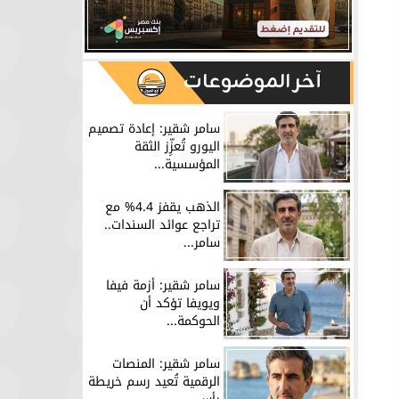
آخر الموضوعات
سامر شقير: إعادة تصميم
اليورو تُعزِّز الثقة
المؤسسية...
الذهب يقفز 4.4% مع
تراجع عوائد السندات..
سامر...
سامر شقير: أزمة فيفا
ويويفا تؤكد أن
الحوكمة...
سامر شقير: المنصات
الرقمية تُعيد رسم خريطة