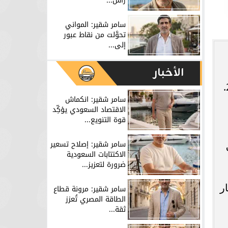
رأس...
سامر شقير: المواني
تحوَّلت من نقاط عبور
إلى...
الأخبار
سامر شقير: انكماش
الاقتصاد السعودي يؤكِّد
قوة التنويع...
سامر شقير: إصلاح تسعير
الاكتتابات السعودية
ضرورة لتعزيز...
ر
سامر شقير: مرونة قطاع
الطاقة المصري تُعزز
ثقة...