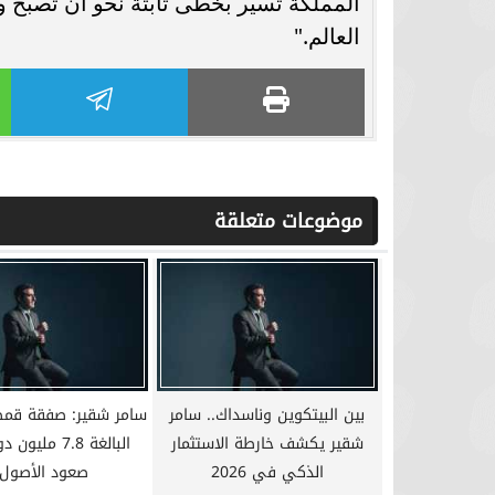
المملكة تسير بخطى ثابتة نحو أن تصبح وا
العالم."
موضوعات متعلقة
بين البيتكوين وناسداك.. سامر
سامر شقير: صفقة قم
شقير يكشف خارطة الاستثمار
البالغة 7.8 ملي
الذكي في 2026
صعود الأصول..