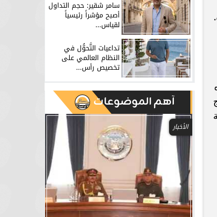
سامر شقير: حجم التداول
أصبح مؤشراً رئيسياً
لقياس...
تداعيات التَّحوُّل في
النظام العالمي على
تخصيص رأس...
آهم الموضوعات
الأخبار