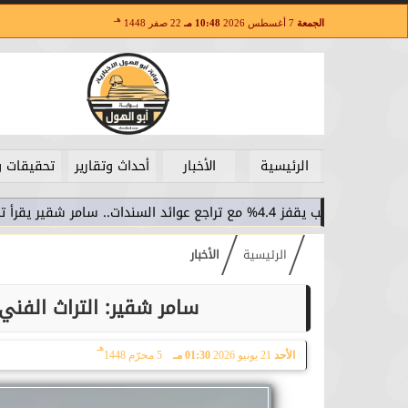
هـ
الجمعة
7 أغسطس 2026
10:48 مـ
22 صفر 1448
الرئيسية
الأخبار
أحداث وتقارير
تحقيقات و
قفز 4.4% مع تراجع عوائد السندات.. سامر شقير يقرأ تحولات الاستثمار...
الرئيسية
الأخبار
سامر شقير: التراث الفني
هـ
الأحد
21 يونيو 2026
01:30 مـ
5 محرّم 1448