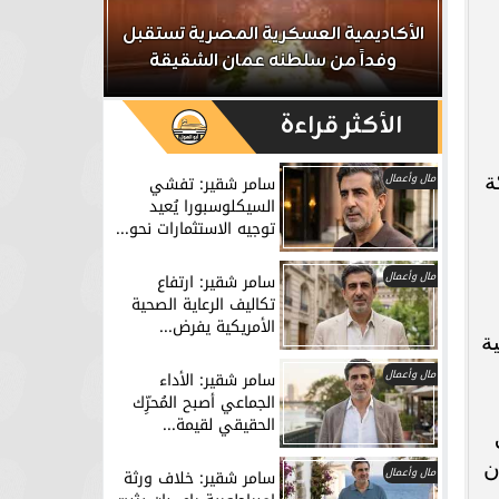
ر
الأكاديمية العسكرية المصرية تستقبل
الداخلية تش
وفداً من سلطنه عمان الشقيقة
تشكيل عص
الأكثر قراءة
ة
مال وأعمال
سامر شقير: تفشي
السيكلوسبورا يُعيد
توجيه الاستثمارات نحو...
مال وأعمال
سامر شقير: ارتفاع
تكاليف الرعاية الصحية
الأمريكية يفرض...
ة
مال وأعمال
سامر شقير: الأداء
الجماعي أصبح المُحرِّك
الحقيقي لقيمة...
ن
مال وأعمال
سامر شقير: خلاف ورثة