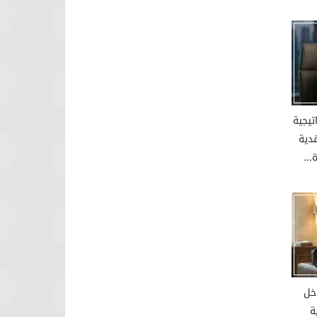
تيجية
دية
..
خل
ة