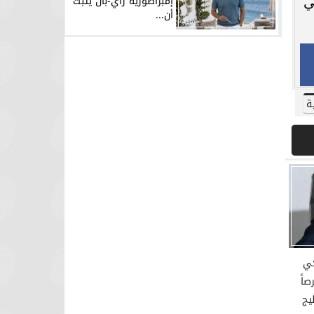
إمبراطورية راي-بان يثبت
ي
أن...
ة
كي
اً
يج