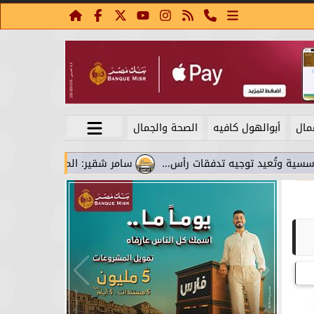
مال
أبوالهول كافيه
الصحة والجمال
يد توجيه تدفقات رأس...
سامر شقير: المواني تحوَّلت من نقاط عبو