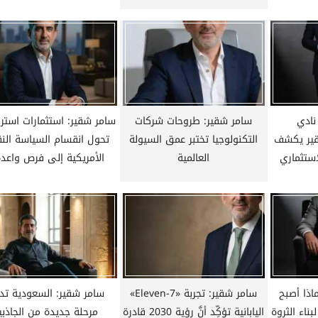
نادي
سامر شقير: طروحات شركات
سامر شقير: استثمارات استرا
شقير يكشف
التكنولوجيا تختبر عمق السيولة
تحول انقسام السياسة النق
استثماري
العالمية
الأمريكية إلى فرص واعدة.
ذا أصبح
سامر شقير: تجربة «7-Eleven»
سامر شقير: السعودية تد
ناء الثروة
اليابانية تؤكِّد أنَّ رؤية 2030 قادرة
مرحلة جديدة من الجاذبي