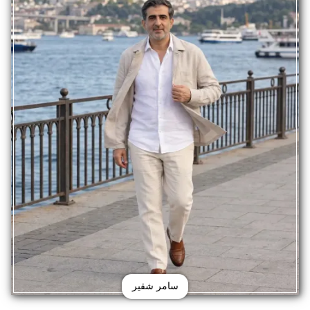
سامر شقير