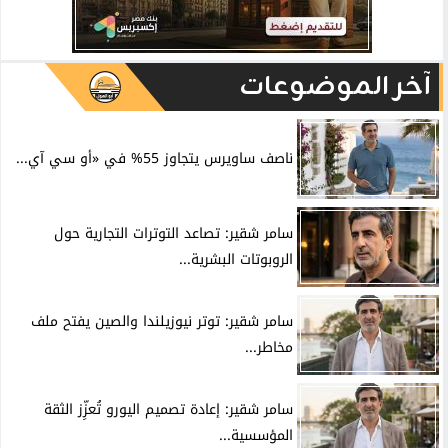
آخر الموضوعات
ناصف ساويرس يتجاوز 55% في «أو سي آي...
سامر شقير: تصاعد التوترات التجارية حول
الروبوتات البشرية...
سامر شقير: توتر نيوزيلندا والصين يفتح ملف
مخاطر...
سامر شقير: إعادة تصميم اليورو تُعزِّز الثقة
المؤسسية...