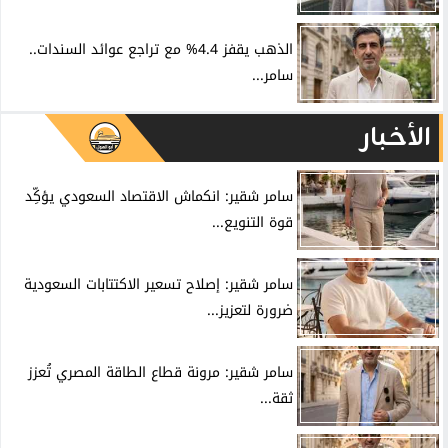
الذهب يقفز 4.4% مع تراجع عوائد السندات..
سامر...
الأخبار
سامر شقير: انكماش الاقتصاد السعودي يؤكِّد
قوة التنويع...
سامر شقير: إصلاح تسعير الاكتتابات السعودية
ضرورة لتعزيز...
سامر شقير: مرونة قطاع الطاقة المصري تُعزز
ثقة...