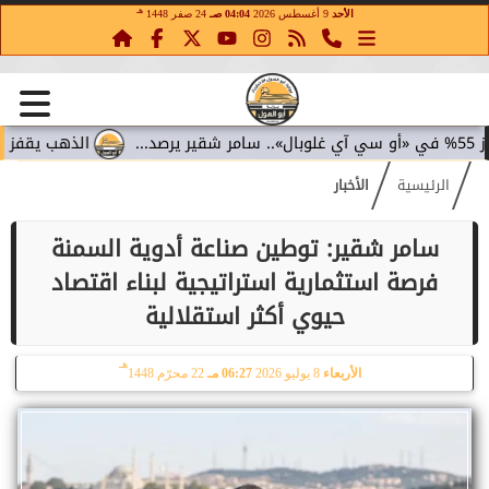
هـ
الأحد
9 أغسطس 2026
04:04 صـ
24 صفر 1448
الذهب يقفز 4.4% مع تراجع عوائد السندات.. سامر شقير يقرأ تحولات الاستثمار...
الرئيسية
الأخبار
سامر شقير: توطين صناعة أدوية السمنة
فرصة استثمارية استراتيجية لبناء اقتصاد
حيوي أكثر استقلالية
هـ
الأربعاء
8 يوليو 2026
06:27 مـ
22 محرّم 1448