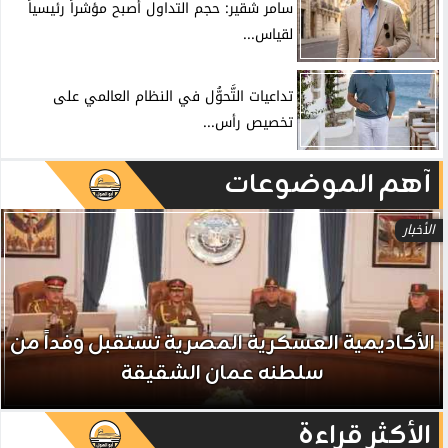
سامر شقير: حجم التداول أصبح مؤشراً رئيسياً
لقياس...
تداعيات التَّحوُّل في النظام العالمي على
تخصيص رأس...
آهم الموضوعات
الأخبار
الأكاديمية العسكرية المصرية تستقبل وفداً من
سلطنه عمان الشقيقة
الأكثر قراءة