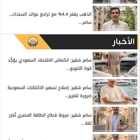
الذهب يقفز 4.4% مع تراجع عوائد السندات..
سامر...
الأخبار
سامر شقير: انكماش الاقتصاد السعودي يؤكِّد
قوة التنويع...
سامر شقير: إصلاح تسعير الاكتتابات السعودية
ضرورة لتعزيز...
سامر شقير: مرونة قطاع الطاقة المصري تُعزز
ثقة...