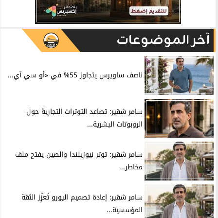
آخر الموضوعات
ناصف ساويرس يتجاوز 55% في «أو سي آي...
سامر شقير: تصاعد التوترات التجارية حول
الروبوتات البشرية...
سامر شقير: توتر نيوزيلندا والصين يفتح ملف
مخاطر...
سامر شقير: إعادة تصميم اليورو تُعزِّز الثقة
المؤسسية...