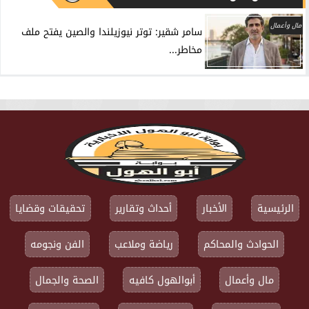
مال وأعمال
سامر شقير: توتر نيوزيلندا والصين يفتح ملف
مخاطر...
الرئيسية
الأخبار
أحداث وتقارير
تحقيقات وقضايا
الحوادث والمحاكم
رياضة وملاعب
الفن ونجومه
مال وأعمال
أبوالهول كافيه
الصحة والجمال