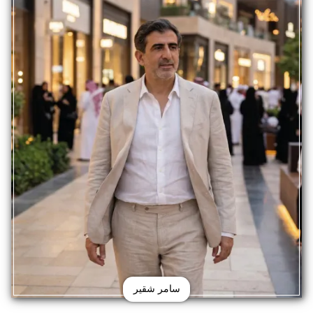
سامر شقير