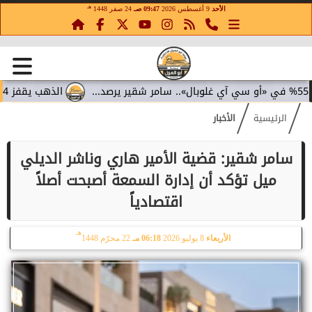
هـ
الأحد
9 أغسطس 2026
09:47 صـ
24 صفر 1448
الذهب يقفز 4.4% مع تراجع عوائد السندات.. سامر شقير يقرأ تحولات الاستثمار...
الرئيسية
الأخبار
سامر شقير: قضية الأمير هاري وناشر الديلي
ميل تؤكد أن إدارة السمعة أصبحت أصلاً
اقتصادياً
هـ
الأربعاء
8 يوليو 2026
06:18 مـ
22 محرّم 1448