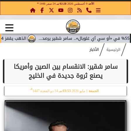
هـ
الأحد
9 أغسطس 2026
02:28 مـ
24 صفر 1448
الذهب يقفز 4.4% مع تراجع عوائد السندات.. سامر شقير يقرأ تحولات الاستثمار...
الرئيسية
الأخبار
سامر شقير: الانقسام بين الصين وأمريكا
يصنع ثروة جديدة في الخليج
هـ
الجمعة
1 مايو 2026
03:53 مـ
14 ذو القعدة 1447