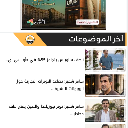
آخر الموضوعات
ناصف ساويرس يتجاوز 55% في «أو سي آي...
سامر شقير: تصاعد التوترات التجارية حول
الروبوتات البشرية...
سامر شقير: توتر نيوزيلندا والصين يفتح ملف
مخاطر...