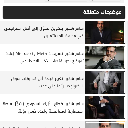
موضوعات متعلقة
سامر شقير: بتكوين تتحوَّل إلى أصل استراتيجي
في محافظ المستثمرين
سامر شقير: تسريحات Meta وMicrosoft إعادة
تموضع نحو اقتصاد الذكاء الاصطناعي
سامر شقير: تغيير قيادة أبل قد يقلب سوق
التكنولوجيا رأسًا على عقب
سامر شقير: قطاع الأزياء السعودي يُشكِّل فرصة
استثمارية استراتيجية واعدة ضمن رؤية...