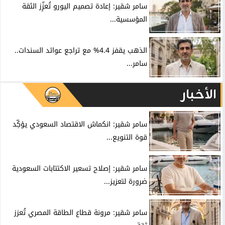
سامر شقير: إعادة تصميم اليورو تُعزِّز الثقة
المؤسسية...
الذهب يقفز 4.4% مع تراجع عوائد السندات..
سامر...
الأخبار
سامر شقير: انكماش الاقتصاد السعودي يؤكِّد
قوة التنويع...
سامر شقير: إصلاح تسعير الاكتتابات السعودية
ضرورة لتعزيز...
سامر شقير: مرونة قطاع الطاقة المصري تُعزز