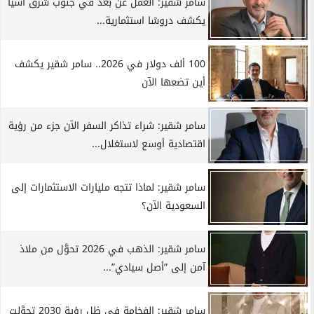
سامر شقير: العمل عن بُعد في جنوب شرق آسيا
يكشف دروسًا استثمارية...
100 ألف دولار في 2026.. سامر شقير يكشف
أين تضعها الآن
سامر شقير: شراء تذاكر السفر الآن جزء من رؤية
اقتصادية أوسع لاستغلال...
سامر شقير: لماذا تتجه مليارات الاستثمارات إلى
السعودية الآن؟
سامر شقير: الذهب في 2026 تحوَّل من ملاذ
آمن إلى ”أصل سيادي”...
سامر شقير: الفخامة في ظل رؤية 2030 تحوَّلت