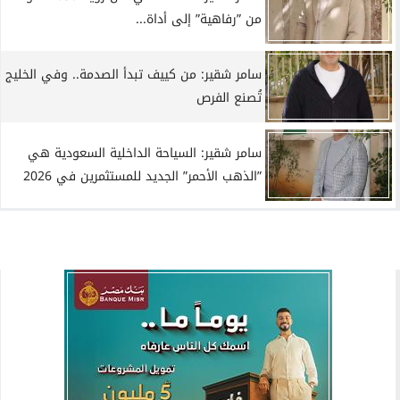
من ”رفاهية” إلى أداة...
سامر شقير: من كييف تبدأ الصدمة.. وفي الخليج
تُصنع الفرص
سامر شقير: السياحة الداخلية السعودية هي
”الذهب الأحمر” الجديد للمستثمرين في 2026