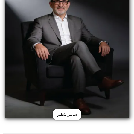
سامر شقير