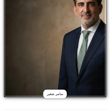
سامر شقير