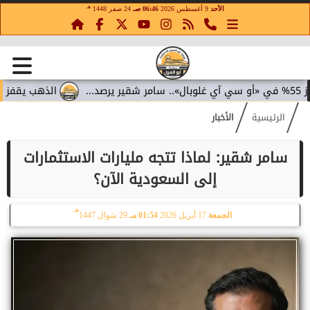
هـ
الأحد
9 أغسطس 2026
06:46 صـ
24 صفر 1448
الذهب يقفز 4.4% مع تراجع عوائد السندات.. سامر شقير يقرأ تحولات الاستثمار...
الرئيسية
الأخبار
سامر شقير: لماذا تتجه مليارات الاستثمارات
إلى السعودية الآن؟
هـ
الجمعة
17 أبريل 2026
01:54 مـ
29 شوال 1447