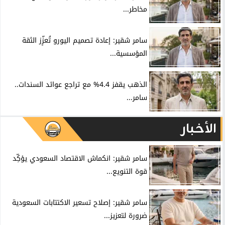
مخاطر...
سامر شقير: إعادة تصميم اليورو تُعزِّز الثقة
المؤسسية...
الذهب يقفز 4.4% مع تراجع عوائد السندات..
سامر...
الأخبار
سامر شقير: انكماش الاقتصاد السعودي يؤكِّد
قوة التنويع...
سامر شقير: إصلاح تسعير الاكتتابات السعودية
ضرورة لتعزيز...