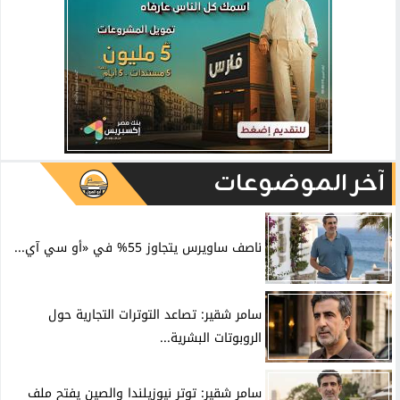
آخر الموضوعات
ناصف ساويرس يتجاوز 55% في «أو سي آي...
سامر شقير: تصاعد التوترات التجارية حول
الروبوتات البشرية...
سامر شقير: توتر نيوزيلندا والصين يفتح ملف