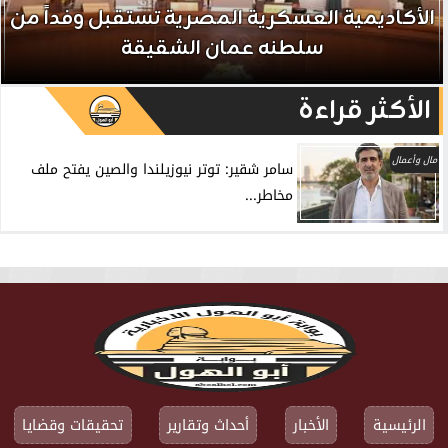
الأكاديمية العسكرية المصرية تستقبل وفداً من
سلطنه عمان الشقيقة
الأكثر قراءة
مال وأعمال
سامر شقير: توتر نيوزيلندا والصين يفتح ملف
مخاطر...
الرئيسية
الأخبار
أحداث وتقارير
تحقيقات وقضايا