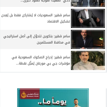
ذكي” تمهيدًا لموجة صعود كبرى...
سامر شقير: السعوديات لا يُشاركن فقط بل يُعِدن
تشكيل الاقتصاد
سامر شقير: بتكوين تتحوَّل إلى أصل استراتيجي
في محافظ المستثمرين
سامر شقير: إدراج الصكوك السعودية في
مؤشرات جي بي مورغان يُمثِّل نقطة...