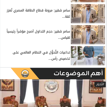
سامر شقير: مرونة قطاع الطاقة المصري تُعزز
ثقة...
سامر شقير: حجم التداول أصبح مؤشراً رئيسياً
لقياس...
تداعيات التَّحوُّل في النظام العالمي على
تخصيص رأس...
آهم الموضوعات
الأخبار