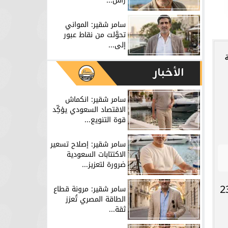
رأس...
سامر شقير: المواني
تحوَّلت من نقاط عبور
إلى...
الأخبار
سامر شقير: انكماش
الاقتصاد السعودي يؤكِّد
قوة التنويع...
سامر شقير: إصلاح تسعير
الاكتتابات السعودية
ضرورة لتعزيز...
سامر شقير: مرونة قطاع
Union Bancaire Pri)، الذي يدير أصولًا بـ233
الطاقة المصري تُعزز
ثقة...