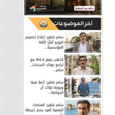
آخر الموضوعات
سامر شقير: إعادة تصميم
اليورو تُعزِّز الثقة
المؤسسية...
الذهب يقفز 4.4% مع
تراجع عوائد السندات..
سامر...
سامر شقير: أزمة فيفا
ويويفا تؤكد أن
الحوكمة...
سامر شقير: المنصات
الرقمية تُعيد رسم خريطة