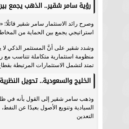
سامر شقير: الأداء الجماعي أصبح المُحرِّك
رؤية سامر شقير.. الذهب يجمع بين 
الحقيقي لقيمة الأصول الرياضية في
عودة الدوري المص
الأسواق...
مباريات اليو
استراتيجي يجمع بين الحماية من المخاطر
وشدد شقير على أنَّ المستثمر الذكي ل
تمتد لتشمل الاستثمارات المرتبطة بقطاع ا
الخليج والسعودية.. تحويل النظرية
السيادية وتنويع الأصول بعيدًا عن النفط، و
التعدين