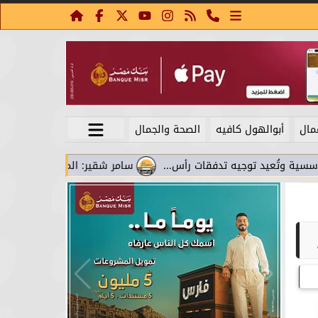
مال
أبوالهول كافيه
الصحة والجمال
 توجيه تدفقات رأس...
سامر شقير: المواني تحوَّلت من نقاط عبور 