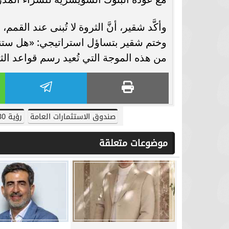
وأكَّد شقير، أنَّ الثروة لا تُبنى عند القم
وختم شقير بتساؤل استراتيجي: «هل ستنتظر
من هذه الموجة التي تُعيد رسم قواعد الثر
صندوق الاستثمارات العامة
رؤية 2030
موضوعات متعلقة