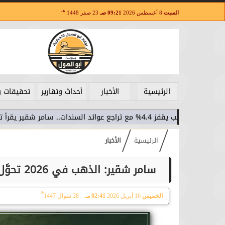
هـ
السبت
8 أغسطس 2026
09:21 صـ
23 صفر 1448
الرئيسية
الأخبار
أحداث وتقارير
تحقيقات و
 مع تراجع عوائد السندات.. سامر شقير يقرأ تحولات الاستثمار...
الرئيسية
الأخبار
سامر شقير: الذهب في 2026 تحوَّل من ملاذ آمن إلى ”أصل سيادي” في محافظ الكبار
هـ
الخميس
16 أبريل 2026
02:41 مـ
28 شوال 1447