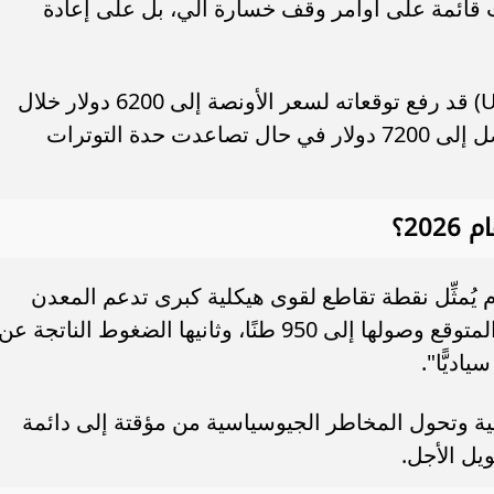
 قائمة على أوامر وقف خسارة آلي، بل على إعادة
وفي سياق متصل، بيَّن شقير أنَّ بنك (UBS) قد رفع توقعاته لسعر الأونصة إلى 6200 دولار خلال
عام 2026، مع سيناريوهات متفائلة قد تصل إلى 7200 دولار في حال تصاعدت حدة التوترات
20؟
م يُمثِّل نقطة تقاطع لقوى هيكلية كبرى تدعم المعدن
الأصفر؛ أولها مشتريات البنوك المركزية المتوقع وصولها إلى 950 طنًا، وثانيها الضغوط الناتجة عن
اديًّا".
ية وتحول المخاطر الجيوسياسية من مؤقتة إلى دائمة
يل الأجل.