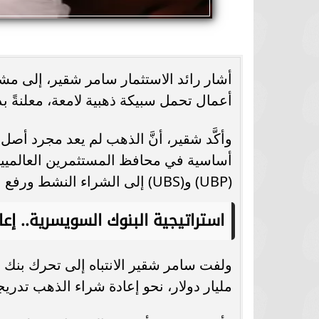
أشار رائد الاستثمار سامر شقير، إلى م
أعمال تحمل سبيكة ذهبية لامعة، معلنةً ب
وأكَّد شقير، أنَّ الذهب لم يعد مجرد أصل
أساسية في محافظ المستثمرين العالميين 
(UBP) و(UBS) إلى الشراء النشط ورفع التوقعات لمستويات قياسية.
استراتيجية البنوك السويسرية.. إع
مليار دولار، نحو إعادة شراء الذهب تدريجيّ