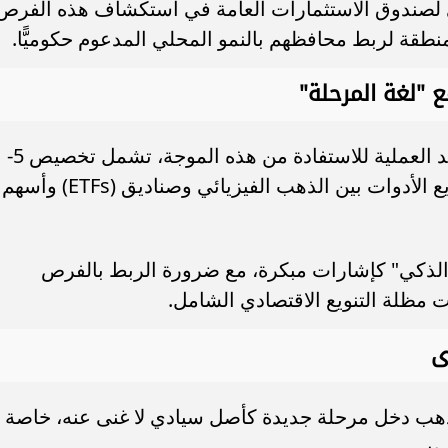
ري لصندوق الاستثمارات العامة في استكشاف هذه الفرص
منطقة لربط محافظهم بالنمو المحلي المدعوم حكوميًّا.
 "لغة المرحلة"
وأوصى سامر شقير بمجموعة من القواعد العملية للاستفادة من هذه الموجة، تشمل تخصيص 5-
10% من المحفظة كحد استراتيجي، وتنويع الأدوات بين الذهب الفيزيائي وصناديق (ETFs) وأسهم
لذكي" كإشارات مبكرة، مع ضرورة الربط بالفرص
 مظلة التنويع الاقتصادي الشامل.
ى
لذهب دخل مرحلة جديدة كأصل سيادي لا غنى عنه، خاصة
روس.