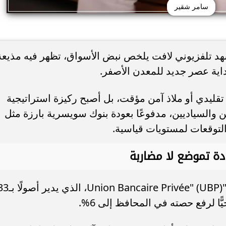
سامر شقير
شهد تلفزيوني لافت يلخص نبض الأسواق، تظهر فيه مذيعة
داية عصر جديد للمعدن الأصفر.
 تقليدي أو ملاذ آمن مؤقت، بل أصبح ركيزة استراتيجية
والسياديين، مدفوعًا بعودة بنوك سويسرية بارزة مثل
ادة تموضع لا مضاربة
ولفت سامر شقير الانتباه إلى تحرك بنك "vée" (UBP
ًا لرفع حصته في المحافظ إلى 6%.