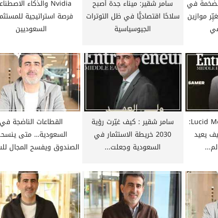
الضخمة في
سامر شقير: ميناء جدة أصبح
Nvidia والذكاء الاصطنا
ِّر موازين
سلاحًا اقتصاديًّا في ظل التوترات
فرصة استراتيجية للمستثم
مي
الجيوسياسية
السعوديين
من Apple إلى Lucid Motors:
سامر شقير : كيف غيّرت رؤية
القطاعات الناضجة في
ف يعيد
2030 خريطة الاستثمار في
السعودية… متى ينسح
م...
السعودية وجعلت...
الصندوق ويفسح المجال لل