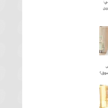
عي:
رين
ب
سوق؟