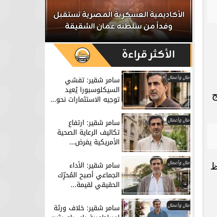
ر
الأكاديمية العسكرية المصرية تستقبل
الداخلية تش
وفداً من سلطنه عمان الشقيقة
تشكيل عص
الأكثر قراءة
مال وأعمال
سامر شقير: تفشي
السيكلوسبورا يُعيد
يج
توجيه الاستثمارات نحو...
مال وأعمال
سامر شقير: ارتفاع
تكاليف الرعاية الصحية
الأمريكية يفرض...
مال وأعمال
سامر شقير: الأداء
افظ
الجماعي أصبح المُحرِّك
الحقيقي لقيمة...
مال وأعمال
سامر شقير: خلاف ورثة