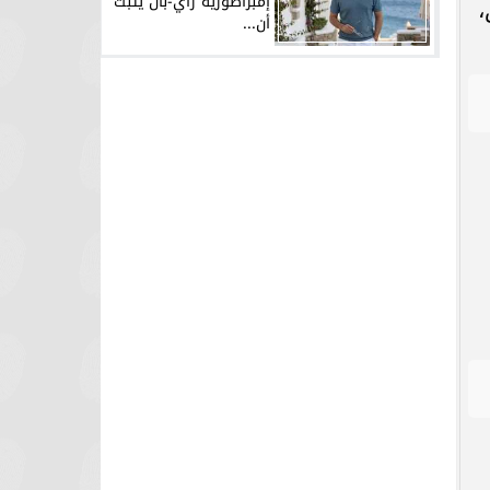
إمبراطورية راي-بان يثبت
،
أن...