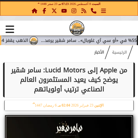
هـ
السبت
8 أغسطس 2026
07:23 مـ
23 صفر 1448
الذهب يقفز 4.4% مع تراجع عوائد السندات.. سامر شقير يقرأ تحولات الاستثمار...
الرئيسية
الأخبار
من Apple إلى Lucid Motors: سامر شقير
يوضح كيف يعيد المستثمرون العالم
الصناعي ترتيب أولوياتهم
هـ
الإثنين
23 فبراير 2026
02:04 مـ
6 رمضان 1447