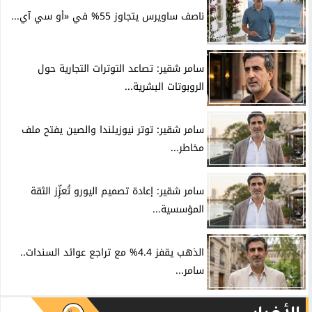
ناصف ساويرس يتجاوز 55% في «أو سي آي...
سامر شقير: تصاعد التوترات التجارية حول
الروبوتات البشرية...
سامر شقير: توتر نيوزيلندا والصين يفتح ملف
مخاطر...
سامر شقير: إعادة تصميم اليورو تُعزِّز الثقة
المؤسسية...
الذهب يقفز 4.4% مع تراجع عوائد السندات..
سامر...