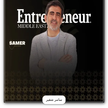
سامر شقير