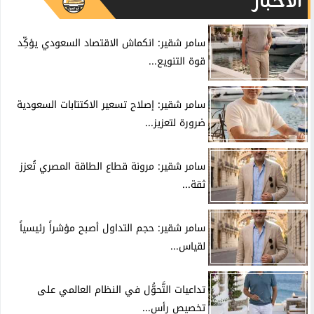
الأخبار
سامر شقير: انكماش الاقتصاد السعودي يؤكِّد
قوة التنويع...
سامر شقير: إصلاح تسعير الاكتتابات السعودية
ضرورة لتعزيز...
سامر شقير: مرونة قطاع الطاقة المصري تُعزز
ثقة...
سامر شقير: حجم التداول أصبح مؤشراً رئيسياً
لقياس...
تداعيات التَّحوُّل في النظام العالمي على
تخصيص رأس...