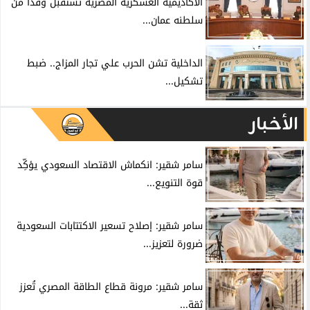
الأكاديمية العسكرية المصرية تستقبل وفداً من
سلطنه عمان...
الداخلية تشن الحرب علي تجار المزاج.. ضبط
تشكيل...
الأخبار
سامر شقير: انكماش الاقتصاد السعودي يؤكِّد
قوة التنويع...
سامر شقير: إصلاح تسعير الاكتتابات السعودية
ضرورة لتعزيز...
سامر شقير: مرونة قطاع الطاقة المصري تُعزز
ثقة...