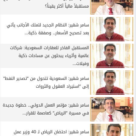
مستقبلاً مالياً أكثر يقيناً؟
سامر شقير: النظام الجديد لتملك الأجانب يأتي
بعد تصحيح الأسعار.. وصفقة ذكية...
المستقبل الفاخر للعقارات السعودية: شركات
عالمية وأثرياء يبحثون عن مساحات ذكية
وفيلات...
سامر شقير: السعودية تتحول من ”تصدير النفط”
إلى ”استيراد العقول والثروات
سامر شقير: مؤتمر العمل الدولي.. خطوة جديدة
في مسيرة ”الرياض” كعاصمة للقرار...
سامر شقير: احتضان الرياض لـ 40 وزير عمل