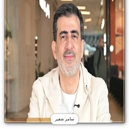
سامر شقير