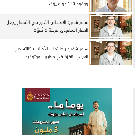
ووفود 120 دولة يؤكد...
سامر شقير: الانخفاض الأخير في الأسعار يجعل
العقار السعودي فرصة لا تُفوّت
سامر شقير: ربط تملك الأجانب بـ ”التسجيل
العيني” قفزة في معايير الموثوقية...