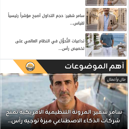
سامر شقير: حجم التداول أصبح مؤشراً رئيسياً
لقياس...
تداعيات التَّحوُّل في النظام العالمي على
تخصيص رأس...
آهم الموضوعات
مال وأعمال
سامر شقير: المرونة التنظيمية الأمريكية تمنح
شركات الذكاء الاصطناعي ميزة توجيه رأس...