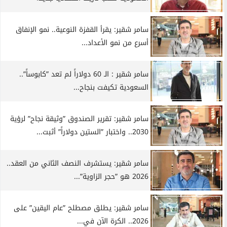
سامر شقير: يقرأ القفزة النوعية.. نمو الإنفاق
أسرع من نمو الأعداد...
سامر شقير : الـ 60 دولاراً لم تعد ”كابوساً”..
السعودية تكيفت بنجاح...
سامر شقير: تقرير الصندوق ”وثيقة نجاح” لرؤية
2030.. واختبار ”الستين دولاراً” أثبت...
سامر شقير: يستشرف النصف الثاني من العقد..
2026 هو ”حجر الزاوية”...
سامر شقير: يطلق مصطلح ”عام اليقين” على
2026.. الكرة الآن في...