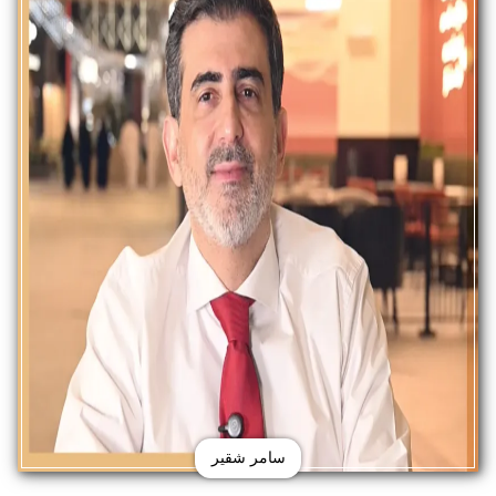
سامر شقير