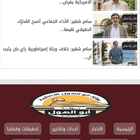
الأمريكية يفرض...
مال وأعمال
سامر شقير: الأداء الجماعي أصبح المُحرِّك
الحقيقي لقيمة...
مال وأعمال
سامر شقير: خلاف ورثة إمبراطورية راي-بان يثبت
أن...
الرئيسية
الأخبار
أحداث وتقارير
تحقيقات وقضايا