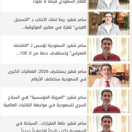
العقار السعودي فرصة لا تُفوّت
سامر شقير: ربط تملك الأجانب بـ ”التسجيل
العيني” قفزة في معايير الموثوقية...
سامر شقير: السعودية تؤسس لـ ”الاقتصاد
المعرفي” وتستهدف حصة من الـ 100...
سامر شقير يستشرف 2026: الفعاليات الكبرى
في السعودية ستضاعف الأرقام
سامر شقير: ”المرونة المؤسسية” هي السلاح
السري للسعودية في مواجهة التقلبات العالمية
سامر شقير: بلغة المليارات.. السياحة في
السعودية تكتب تاريخاً اقتصادياً جديداً