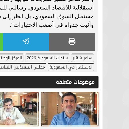
سامر شقير: الأداء الجماعي أصبح المُحرِّك
استقلالية للاقتصاد السعودي. رسالتي للم
الحقيقي لقيمة الأصول الرياضية في
عودة الدوري المص
الأسواق...
مباريات اليو
مستقبل السوق السعودي، بل انظر إلى صلا
وأثبت جدواه في أصعب الاختبارات".
سامر شقير
سندات السعودية 2026
المركز الوطني
الاستثمار في السعودية
مجلس التنفيذيين اللبنانيي
موضوعات متعلقة