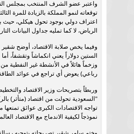
واعتبر عضو الشرف المنتخب بمجلس التنفيذ
اعتراف دولي بوجود تحول هيكلي، حيث بد
الرياض، لا كما تمليه جداول البيانات التار
وفيما يخص صلابة الاقتصاد، أوضح شقير ق
وزخماً هائلاً في الأنشطة غير النفطية 
رباعي) يعوض أي تراجع في عوائد الطاقة
وربطاً بتصريحات وزير الاقتصاد والتخطي
"السعودية تحولت من اقتصاد (متأثر) بالركو
نموذجاً لكيفية الاندماج مع الاقتصاد العا
وختم سامر شقير تصريحاته بتوجيه رسالة لل