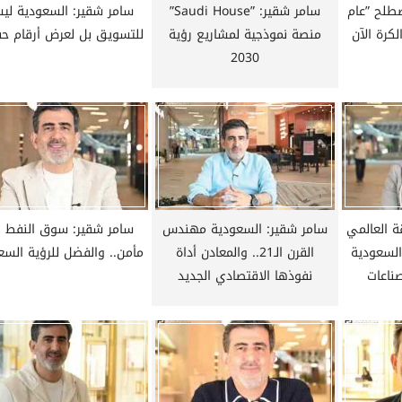
طلح ”عام
سامر شقير: ”Saudi House”
سامر شقير: السعودية لي
” على 2026.. الكرة الآن
منصة نموذجية لمشاريع رؤية
للتسويق بل لعرض أرقام حق
2030
ة العالمي
سامر شقير: السعودية مهندس
سامر شقير: سوق النفط 
السعودية
القرن الـ21.. والمعادن أداة
مأمن.. والفضل للرؤية السع
ناعات
نفوذها الاقتصادي الجديد