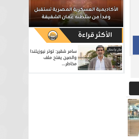
ر
الأكاديمية العسكرية المصرية تستقبل
الداخلية تش
وفداً من سلطنه عمان الشقيقة
تشكيل عص
الأكثر قراءة
مال وأعمال
سامر شقير: توتر نيوزيلندا
والصين يفتح ملف
مخاطر...