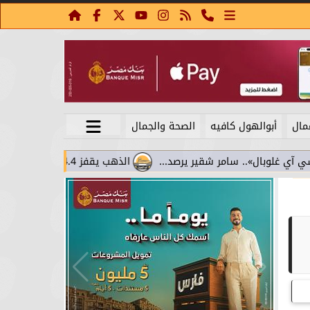
مال
أبوالهول كافيه
الصحة والجمال
الذهب يقفز 4.4% مع تراجع عوائد السندات.. سامر شقير يقرأ تحولات الاستثمار...