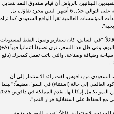
يين اللبنانيين بالرياض أن قيام صندوق النقد بتعديل
توقعاته لنمو المملكة بالزيادة للمرة الثالثة على التوالي خلال 6 أشهر "ليس مجرد تفاؤل، بل
أت المؤسسات العالمية تقرأ الواقع السعودي كما تراه
يخية".
ائلاً: "في السابق، كان سيناريو وصول النفط لمستويات
الستين دولاراً يعني انكماشاً وتقشفاً، أما اليوم، وفي ظل هذا السعر، نرى
من سياحة وضيافة وصناعة، والتي باتت تعمل كمحرك (دفع
".
ط السعودي من دافوس، لفت رائد الاستثمار إلى أن
د العالمي إلى حالة (استثناء) في النمو". مضيفاً: "بينما
تواجه الاقتصادات الكبرى عوائق تمنعها من النمو بكامل إمكاناتها، تقدم المملكة في دا
لمي مع الحفاظ على استقلالية قرار النمو".
مجتمع الاستثماري قائلاً: "تقرير اليوم هو وثيقة