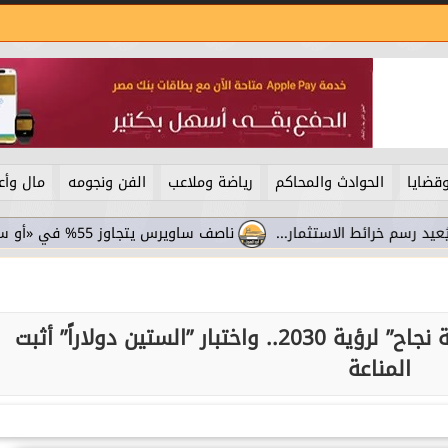
قضايا
الحوادث والمحاكم
رياضة وملاعب
الفن ونجومه
مال وأع
ط الاستثمار...
ناصف ساويرس يتجاوز 55% في «أو سي آي غلوبال».. سامر شقير يرصد...
سامر شقير: تقرير الصندوق ”وثيقة نجاح” لرؤية 2030.. واختبار ”الستين دولاراً” أثبت
المناعة