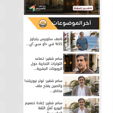
آخر الموضوعات
ناصف ساويرس يتجاوز
55% في «أو سي آي...
سامر شقير: تصاعد
التوترات التجارية حول
الروبوتات البشرية...
سامر شقير: توتر نيوزيلندا
والصين يفتح ملف
مخاطر...
سامر شقير: إعادة تصميم
اليورو تُعزِّز الثقة