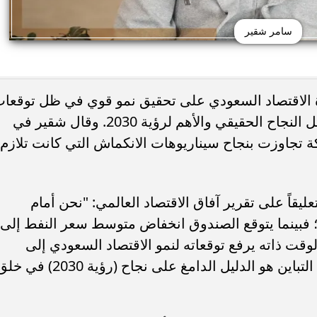
سامر شقير
رة الاقتصاد السعودي على تحقيق نمو قوي في ظل توقعا
بأسعار نفط تدور حول الستين دولاراً، تمثل النجاح الحقيقي والأهم لرؤية 2030. وقال شقير في
كة تجاوزت بنجاح سيناريوهات الانكماش التي كانت تلازم
قاً على تقرير آفاق الاقتصاد العالمي: "نحن أمام
 فبينما يتوقع الصندوق انخفاض متوسط سعر النفط إلى
يل في 2026، نجده في الوقت ذاته يرفع توقعاته لنمو الاقتصاد السعودي إلى
4.5%، وهي أعلى وتيرة منذ 4 أعوام. هذا التباين هو الدليل الدامغ على نجاح (رؤية 2030) ف