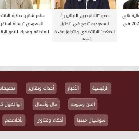
مالية هي
عضو ”التنفيذيين اللبنانيين”:
سامر شقير: صلابة الاقتص
العنوان الأبرز لعام 2026 في
السعودية تنجح في ”اختبار
السعودي ”رسالة استقرار
الضغط” الاقتصادي وتتجاوز عقدة
للمنطقة ومحرك للنمو الإق
أسعار...
الرئيسية
الأخبار
أحداث وتقارير
تحقيقات
الفن ونجومه
مال وأعمال
أبوالهول كا
سوشيال ميديا
أحكام وفتاوى
بأقلامهم
جميع الحقوق محفوظة ©