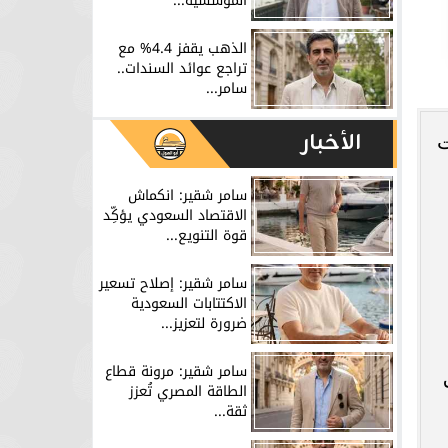
المؤسسية...
الذهب يقفز 4.4% مع
تراجع عوائد السندات..
سامر...
الأخبار
ت
سامر شقير: انكماش
الاقتصاد السعودي يؤكِّد
قوة التنويع...
سامر شقير: إصلاح تسعير
الاكتتابات السعودية
ضرورة لتعزيز...
سامر شقير: مرونة قطاع
ي خلق
الطاقة المصري تُعزز
ثقة...