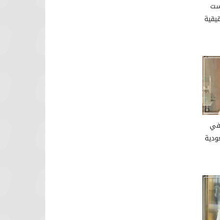
ست
يقية
في
ودية