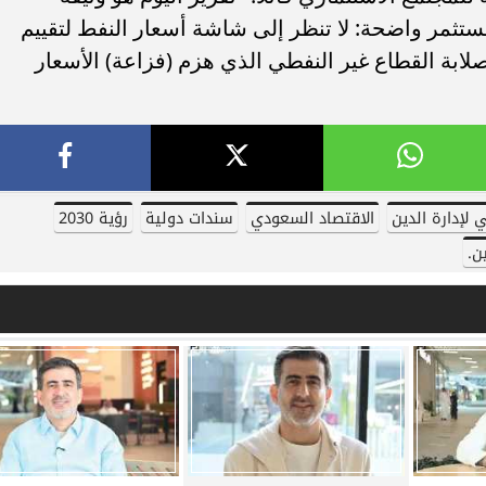
ستثمر واضحة: لا تنظر إلى شاشة أسعار النفط لتقييم
ري.. تعرف على مواعيد
عاجل.. الرئيس السيسي يستقبل وزي
م والقنوات الناقلة
الخارجية الإيراني عباس عراقجي
بة القطاع غير النفطي الذي هزم (فزاعة) الأسعار
 لإدارة الدين
الاقتصاد السعودي
سندات دولية
رؤية 2030
ن.