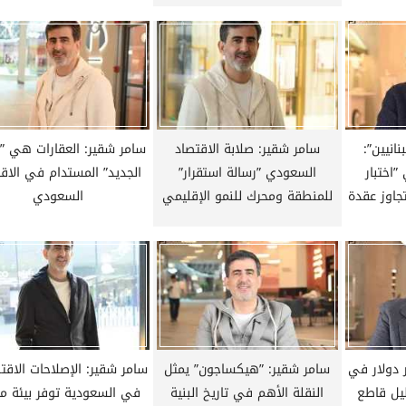
نانيين”:
سامر شقير: صلابة الاقتصاد
سامر شقير: العقارات هي ”ا
اختبار
السعودي ”رسالة استقرار”
الجديد” المستدام في الاق
جاوز عقدة
للمنطقة ومحرك للنمو الإقليمي
السعودي
 1.66 مليار دولار في
سامر شقير: ”هيكساجون” يمثل
سامر شقير: الإصلاحات الاقت
ليل قاطع
النقلة الأهم في تاريخ البنية
في السعودية توفر بيئة مث