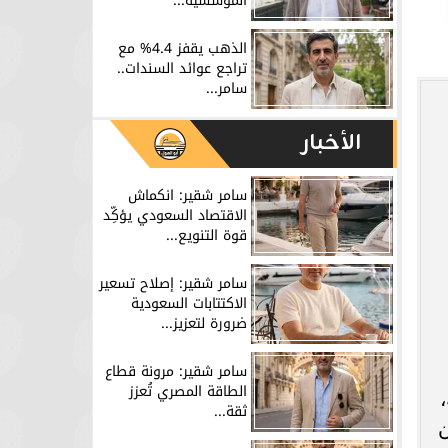
المؤسسية...
الذهب يقفز 4.4% مع
تراجع عوائد السندات..
سامر...
الأخبار
سامر شقير: انكماش
الاقتصاد السعودي يؤكِّد
قوة التنويع...
سامر شقير: إصلاح تسعير
الاكتتابات السعودية
ضرورة لتعزيز...
سامر شقير: مرونة قطاع
الطاقة المصري تُعزز
ثقة...
ن