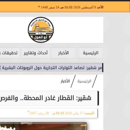
هـ
الأحد
9 أغسطس 2026
11:55 صـ
24 صفر 1448
الرئيسية
الأخبار
أحداث وتقارير
تحقيقات و
سامر شقير: تصاعد التوترات التجارية حول الروبوتات البشرية يُعيد رسم خرا
الرئيسية
الأخبار
شقير: القطار غادر المحطة.. والفرص
هـ
السبت
17 يناير 2026
02:43 مـ
28 رجب 1447