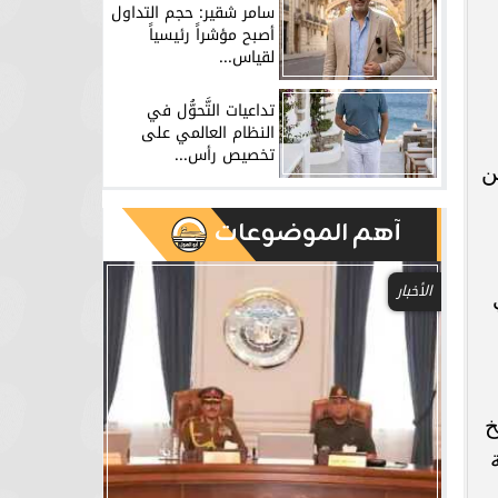
سامر شقير: حجم التداول
أصبح مؤشراً رئيسياً
لقياس...
تداعيات التَّحوُّل في
النظام العالمي على
تخصيص رأس...
ت من
آهم الموضوعات
الأخبار
خ