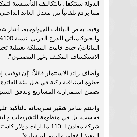
الدولة ستتكفل بالتكاليف التأسيسية لتمكي
مما يرفع تلقائياً من معدل العائد الداخلي
وفيما يخص البيانات الجيولوجية، أشار شق
وال
الاستكشاف المكلف وغير المضمون".
وأضاف رائد الاستثمار قائلاً: "إن توقيت إ
خطوة استباقية ذكية في ظل بيئة الفائدة ا
تضمن استمرارية المشاريع وتدفق السيول
واختتم سامر شقير تصريحاته بالتأكيد على
فحسب، بل في منظومة التشريعات والبنية 
شركة معادن لـ 110 مليار
التنفيذ الفعلي والنمو المتسارع".