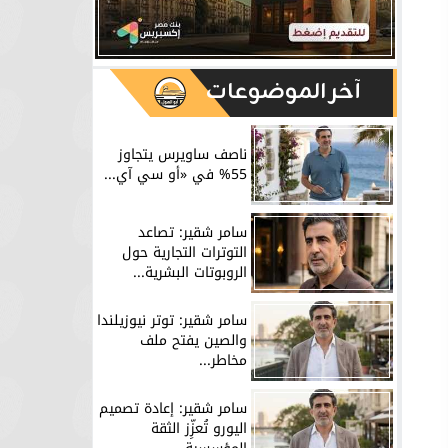
آخر الموضوعات
ناصف ساويرس يتجاوز
55% في «أو سي آي...
سامر شقير: تصاعد
التوترات التجارية حول
الروبوتات البشرية...
سامر شقير: توتر نيوزيلندا
والصين يفتح ملف
مخاطر...
سامر شقير: إعادة تصميم
اليورو تُعزِّز الثقة