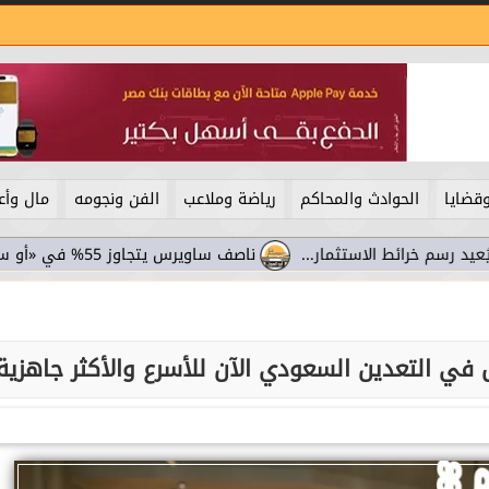
قضايا
الحوادث والمحاكم
رياضة وملاعب
الفن ونجومه
مال وأع
ئط الاستثمار...
ناصف ساويرس يتجاوز 55% في «أو سي آي غلوبال».. سامر شقير يرصد...
 في التعدين السعودي الآن للأسرع والأكثر جاهزية