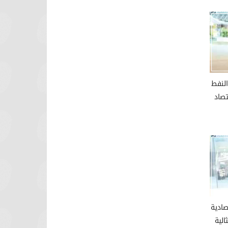
لنفط
تصاد
صادية
الية