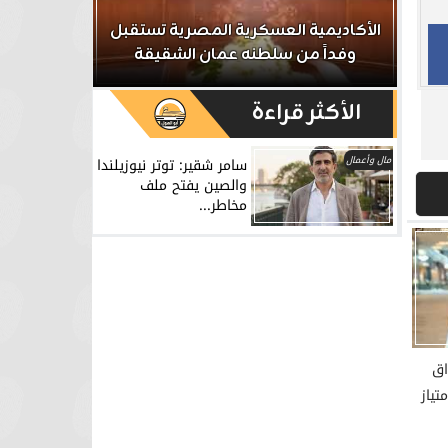
ر
الأكاديمية العسكرية المصرية تستقبل
الداخلية تش
وفداً من سلطنه عمان الشقيقة
تشكيل عص
الأكثر قراءة
مال وأعمال
سامر شقير: توتر نيوزيلندا
والصين يفتح ملف
مخاطر...
اق
تياز