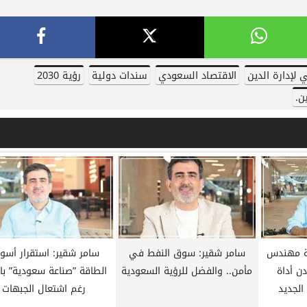
ري.. تعرف على مواعيد
عاجل.. الرئيس السيسي يستقبل وزي
م والقنوات الناقلة
الخارجية الإيراني عباس عراقجي
 لإدارة الدين
الاقتصاد السعودي
سندات دولية
رؤية 2030
ن.
ة مهندس
سامر شقير: سوق النفط في
سامر شقير: استقرار أسو
المعادن أداة
مأمن.. والفضل للرؤية السعودية
الطاقة ”صناعة سعودية” بام
الجديد
رغم اشتعال الجبهات