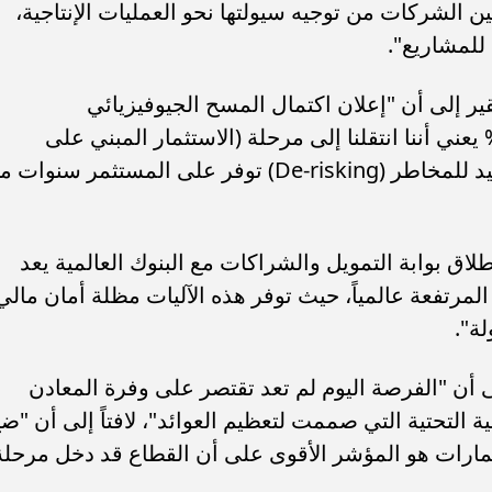
ن الشركات من توجيه سيولتها نحو العمليات الإنتاجية،
 للمشاريع".
ير إلى أن "إعلان اكتمال المسح الجيوفيزيائي
جيوكيميائي للدرع العربي بنسبة 100% يعني أننا انتقلنا إلى مرحلة (الاستثمار المبني على
البيانات)، حيث قامت المملكة بعملية تحييد للمخاطر (De-risking) توفر على المستثمر سنوا
طلاق بوابة التمويل والشراكات مع البنوك العالمية يعد
لمرتفعة عالمياً، حيث توفر هذه الآليات مظلة أمان مالي
ة".
 أن "الفرصة اليوم لم تعد تقتصر على وفرة المعادن
التحتية التي صممت لتعظيم العوائد"، لافتاً إلى أن "ض
ات دولار كاستثمارات هو المؤشر الأقوى على أن القطاع قد دخل مرحلة