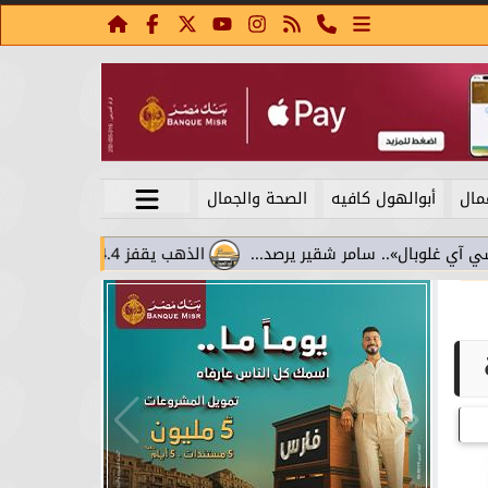
مال
أبوالهول كافيه
الصحة والجمال
الذهب يقفز 4.4% مع تراجع عوائد السندات.. سامر شقير يقرأ تحولات الاستثمار...