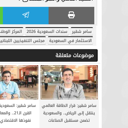
سامر شقير: الأداء الجماعي أصبح المُحرِّك
الحقيقي لقيمة الأصول الرياضية في
عودة الدوري المص
الأسواق...
مباريات اليو
سامر شقير
سندات السعودية 2026
المركز الوطني
الاستثمار في السعودية
مجلس التنفيذيين اللبنانيي
موضوعات متعلقة
سامر شقير: قرار الطاقة العالمي
سامر شقير: السعودي
ينتقل إلى الرياض.. والسعودية
القرن الـ21.. و
تضمن مستقبل الصناعات
نفوذها الاقتصادي 