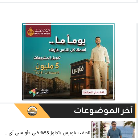
آخر الموضوعات
ناصف ساويرس يتجاوز 55% في «أو سي آي...