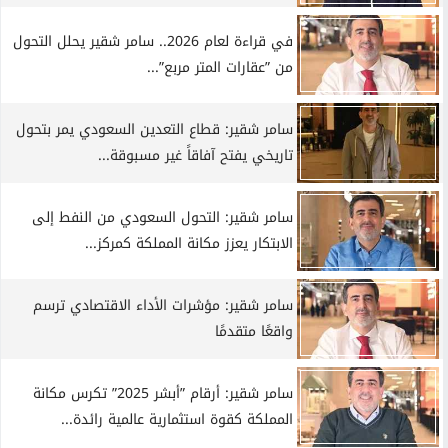
في قراءة لعام 2026.. سامر شقير يحلل التحول
من ”عقارات المتر مربع”...
سامر شقير: قطاع التعدين السعودي يمر بتحول
تاريخي يفتح آفاقاً غير مسبوقة...
سامر شقير: التحول السعودي من النفط إلى
الابتكار يعزز مكانة المملكة كمركز...
سامر شقير: مؤشرات الأداء الاقتصادي ترسم
واقعًا متقدمًا
سامر شقير: أرقام ”أبشر 2025” تكرس مكانة
المملكة كقوة استثمارية عالمية رائدة...