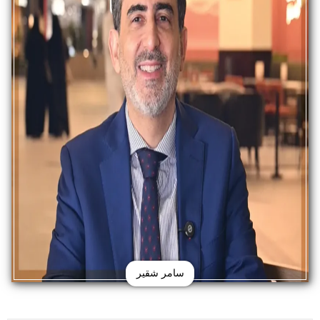
سامر شقير