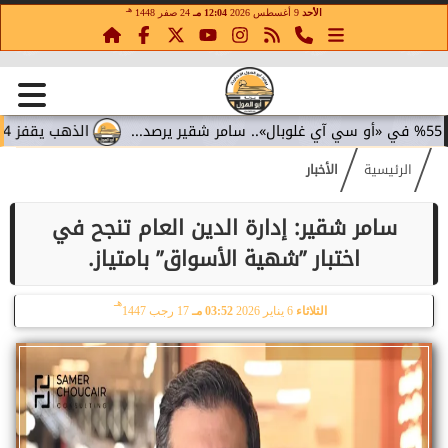
هـ
الأحد
9 أغسطس 2026
12:04 مـ
24 صفر 1448
الذهب يقفز 4.4% مع تراجع عوائد السندات.. سامر شقير يقرأ تحولات الاستثمار...
الرئيسية
الأخبار
سامر شقير: إدارة الدين العام تنجح في
اختبار ”شهية الأسواق” بامتياز.
هـ
الثلاثاء
6 يناير 2026
03:52 مـ
17 رجب 1447