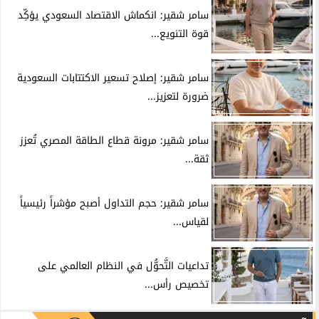
سامر شقير: انكماش الاقتصاد السعودي يؤكِّد
قوة التنويع...
سامر شقير: إصلاح تسعير الاكتتابات السعودية
ضرورة لتعزيز...
سامر شقير: مرونة قطاع الطاقة المصري تُعزز
ثقة...
سامر شقير: حجم التداول أصبح مؤشراً رئيسياً
لقياس...
تداعيات التَّحوُّل في النظام العالمي على
تخصيص رأس...