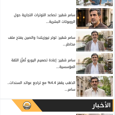
سامر شقير: تصاعد التوترات التجارية حول
الروبوتات البشرية...
سامر شقير: توتر نيوزيلندا والصين يفتح ملف
مخاطر...
سامر شقير: إعادة تصميم اليورو تُعزِّز الثقة
المؤسسية...
الذهب يقفز 4.4% مع تراجع عوائد السندات..
سامر...
الأخبار