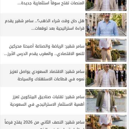
المنصات تفتح سوقاً استثمارية جديدة...
هل حان وقت شراء الذهب؟.. سامر شقير يقدم
قراءة استراتيجية بعد توقعات...
سامر شقير: الرياضة والصناعة أصبحتا محركين
للنمو الاقتصادي.. والمغرب يقدم الدرس الأبرز...
سامر شقير: الاقتصاد السعودي يواصل تعزيز
نموه في قطاعات الاستهلاك والسياحة
سامر شقير: تقلبات صناديق البيتكوين تعزز
أهمية الاستثمار الاستراتيجي في السعودية
سامر شقير: النصف الثاني من 2026 يفتح فرصاً