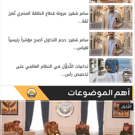
سامر شقير: مرونة قطاع الطاقة المصري تُعزز
ثقة...
سامر شقير: حجم التداول أصبح مؤشراً رئيسياً
لقياس...
تداعيات التَّحوُّل في النظام العالمي على
تخصيص رأس...
آهم الموضوعات
الأخبار