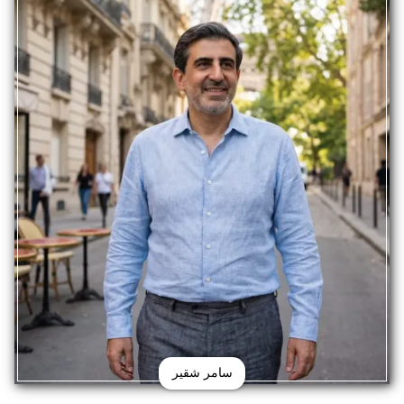
سامر شقير