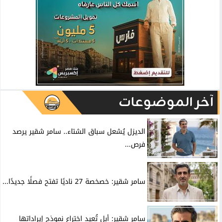
آخر الموضوعات
الديزل يُشعل سباق الشتاء.. سامر شقير يرصد
فرص...
سامر شقير: خصخصة 27 ناديًا تفتح فصلًا جديدًا...
سامر شقير: أبل تُعيد اختراع نموذج إيراداتها