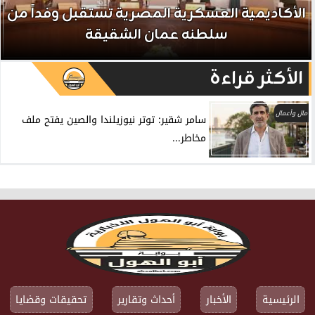
الأكاديمية العسكرية المصرية تستقبل وفداً من
سلطنه عمان الشقيقة
الأكثر قراءة
مال وأعمال
سامر شقير: توتر نيوزيلندا والصين يفتح ملف
مخاطر...
الرئيسية
الأخبار
أحداث وتقارير
تحقيقات وقضايا