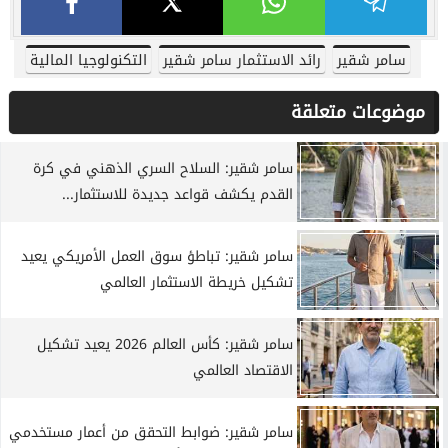
سامر شقير
رائد الاستثمار سامر شقير
التكنولوجيا المالية
موضوعات متعلقة
سامر شقير: السلاح السري الذهني في كرة
القدم يكشف قواعد جديدة للاستثمار...
سامر شقير: تباطؤ سوق العمل الأمريكي يعيد
تشكيل خريطة الاستثمار العالمي
سامر شقير: كأس العالم 2026 يعيد تشكيل
الاقتصاد العالمي
سامر شقير: ضوابط التحقق من أعمار مستخدمي