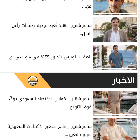
من...
سامر شقير: الهند تُعيد توجيه تدفقات رأس
المال...
ناصف ساويرس يتجاوز 55% في «أو سي آي...
الأخبار
سامر شقير: انكماش الاقتصاد السعودي يؤكِّد
قوة التنويع...
سامر شقير: إصلاح تسعير الاكتتابات السعودية
ضرورة لتعزيز...