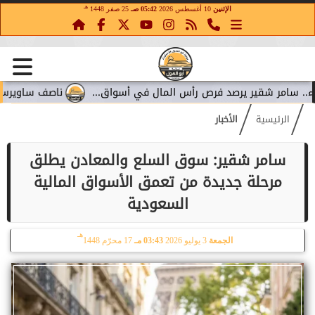
هـ
الإثنين
10 أغسطس 2026
05:42 صـ
25 صفر 1448
ر شقير يرصد فرص رأس المال في أسواق...
ناصف ساويرس يتجاوز 55% في «أو سي آي غلوبال».. سامر شقير يرصد...
الرئيسية
الأخبار
سامر شقير: سوق السلع والمعادن يطلق
مرحلة جديدة من تعمق الأسواق المالية
السعودية
هـ
الجمعة
3 يوليو 2026
03:43 مـ
17 محرّم 1448