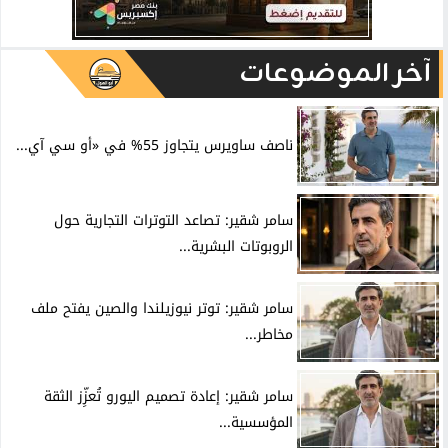
آخر الموضوعات
ناصف ساويرس يتجاوز 55% في «أو سي آي...
سامر شقير: تصاعد التوترات التجارية حول
الروبوتات البشرية...
سامر شقير: توتر نيوزيلندا والصين يفتح ملف
مخاطر...
سامر شقير: إعادة تصميم اليورو تُعزِّز الثقة
المؤسسية...