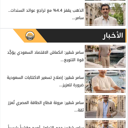
الذهب يقفز 4.4% مع تراجع عوائد السندات..
سامر...
الأخبار
سامر شقير: انكماش الاقتصاد السعودي يؤكِّد
قوة التنويع...
سامر شقير: إصلاح تسعير الاكتتابات السعودية
ضرورة لتعزيز...
سامر شقير: مرونة قطاع الطاقة المصري تُعزز
ثقة...
سامر شقير: حجم التداول أصبح مؤشراً رئيسياً