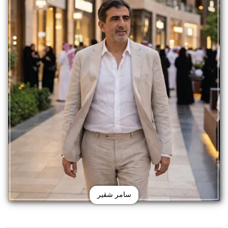
سامر شقير