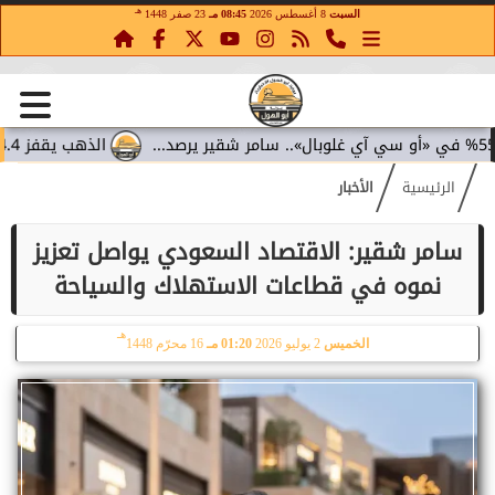
هـ
السبت
8 أغسطس 2026
08:45 مـ
23 صفر 1448
الذهب يقفز 4.4% مع تراجع عوائد السندات.. سامر شقير يقرأ تحولات الاستثمار...
الرئيسية
الأخبار
سامر شقير: الاقتصاد السعودي يواصل تعزيز
نموه في قطاعات الاستهلاك والسياحة
هـ
الخميس
2 يوليو 2026
01:20 مـ
16 محرّم 1448