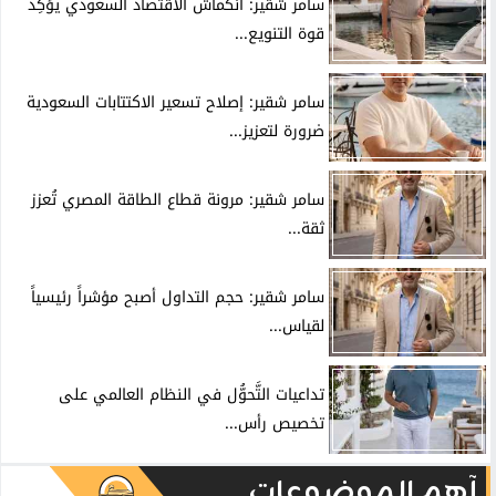
سامر شقير: انكماش الاقتصاد السعودي يؤكِّد
قوة التنويع...
سامر شقير: إصلاح تسعير الاكتتابات السعودية
ضرورة لتعزيز...
سامر شقير: مرونة قطاع الطاقة المصري تُعزز
ثقة...
سامر شقير: حجم التداول أصبح مؤشراً رئيسياً
لقياس...
تداعيات التَّحوُّل في النظام العالمي على
تخصيص رأس...
آهم الموضوعات