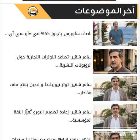
آخر الموضوعات
ناصف ساويرس يتجاوز 55% في «أو سي آي...
سامر شقير: تصاعد التوترات التجارية حول
الروبوتات البشرية...
سامر شقير: توتر نيوزيلندا والصين يفتح ملف
مخاطر...
سامر شقير: إعادة تصميم اليورو تُعزِّز الثقة
المؤسسية...
الذهب يقفز 4.4% مع تراجع عوائد السندات..