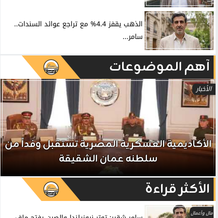
الذهب يقفز 4.4% مع تراجع عوائد السندات..
سامر...
آهم الموضوعات
الأخبار
الأكاديمية العسكرية المصرية تستقبل وفداً من
سلطنه عمان الشقيقة
الأكثر قراءة
مال وأعمال
سامر شقير: توتر نيوزيلندا والصين يفتح ملف