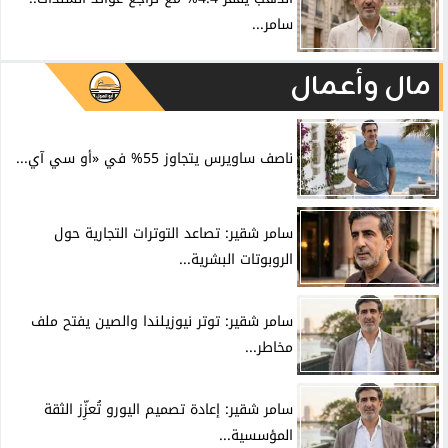
سامر...
مال وأعمال
ناصف ساويرس يتجاوز 55% في «أو سي آي...
سامر شقير: تصاعد التوترات التجارية حول
الروبوتات البشرية...
سامر شقير: توتر نيوزيلندا والصين يفتح ملف
مخاطر...
سامر شقير: إعادة تصميم اليورو تُعزِّز الثقة
المؤسسية...