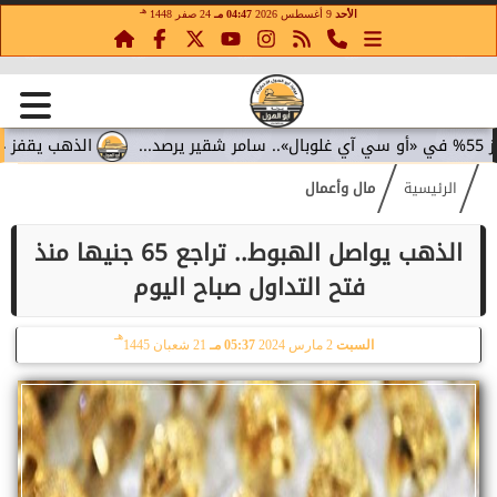
هـ
الأحد
9 أغسطس 2026
04:47 مـ
24 صفر 1448
الذهب يقفز 4.4% مع تراجع عوائد السندات.. سامر شقير يقرأ تحولات الاستثمار...
الرئيسية
مال وأعمال
الذهب يواصل الهبوط.. تراجع 65 جنيها منذ
فتح التداول صباح اليوم
هـ
السبت
2 مارس 2024
05:37 مـ
21 شعبان 1445