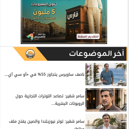
آخر الموضوعات
ناصف ساويرس يتجاوز 55% في «أو سي آي...
سامر شقير: تصاعد التوترات التجارية حول
الروبوتات البشرية...
سامر شقير: توتر نيوزيلندا والصين يفتح ملف
مخاطر...