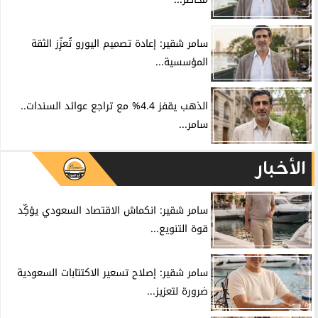
سامر شقير: إعادة تصميم اليورو تُعزِّز الثقة
المؤسسية...
الذهب يقفز 4.4% مع تراجع عوائد السندات..
سامر...
الأخبار
سامر شقير: انكماش الاقتصاد السعودي يؤكِّد
قوة التنويع...
سامر شقير: إصلاح تسعير الاكتتابات السعودية
ضرورة لتعزيز...