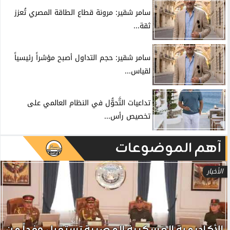
سامر شقير: مرونة قطاع الطاقة المصري تُعزز
ثقة...
سامر شقير: حجم التداول أصبح مؤشراً رئيسياً
لقياس...
تداعيات التَّحوُّل في النظام العالمي على
تخصيص رأس...
آهم الموضوعات
الأخبار
الأكاديمية العسكرية المصرية تستقبل وفداً من