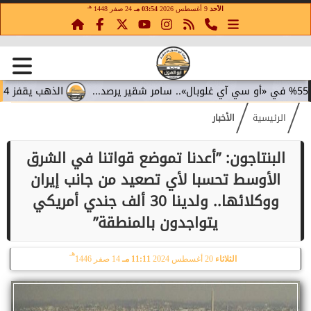
هـ
الأحد
9 أغسطس 2026
03:54 مـ
24 صفر 1448
الذهب يقفز 4.4% مع تراجع عوائد السندات.. سامر شقير يقرأ تحولات الاستثمار...
الرئيسية
الأخبار
البنتاجون: ”أعدنا تموضع قواتنا في الشرق
الأوسط تحسبا لأي تصعيد من جانب إيران
ووكلائها.. ولدينا 30 ألف جندي أمريكي
يتواجدون بالمنطقة”
هـ
الثلاثاء
20 أغسطس 2024
11:11 مـ
14 صفر 1446