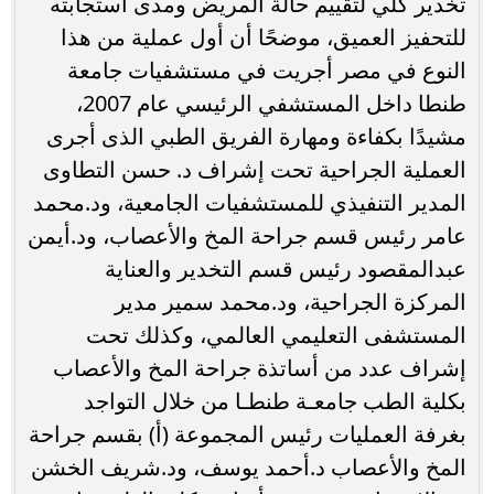
تخدير كلي لتقييم حالة المريض ومدى استجابته
للتحفيز العميق، موضحًا أن أول عملية من هذا
النوع في مصر أجريت في مستشفيات جامعة
طنطا داخل المستشفي الرئيسي عام 2007،
مشيدًا بكفاءة ومهارة الفريق الطبي الذى أجرى
العملية الجراحية تحت إشراف د. حسن التطاوى
المدير التنفيذي للمستشفيات الجامعية، ود.محمد
عامر رئيس قسم جراحة المخ والأعصاب، ود.أيمن
عبدالمقصود رئيس قسم التخدير والعناية
المركزة الجراحية، ود.محمد سمير مدير
المستشفى التعليمي العالمي، وكذلك تحت
إشراف عدد من أساتذة جراحة المخ والأعصاب
بكلية الطب جامعـة طنطـا من خلال التواجد
بغرفة العمليات رئيس المجموعة (أ) بقسم جراحة
المخ والأعصاب د.أحمد يوسف، ود.شريف الخشن