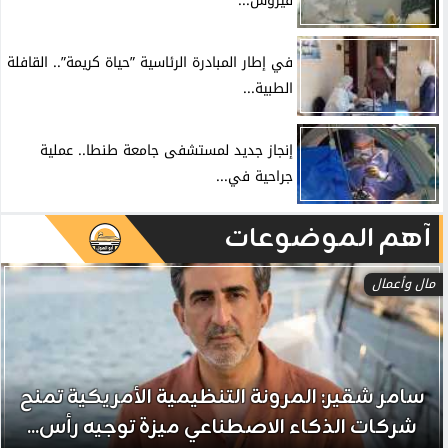
فيروس...
في إطار المبادرة الرئاسية ”حياة كريمة”.. القافلة
الطبية...
إنجاز جديد لمستشفى جامعة طنطا.. عملية
جراحية في...
آهم الموضوعات
مال وأعمال
سامر شقير: المرونة التنظيمية الأمريكية تمنح
شركات الذكاء الاصطناعي ميزة توجيه رأس...