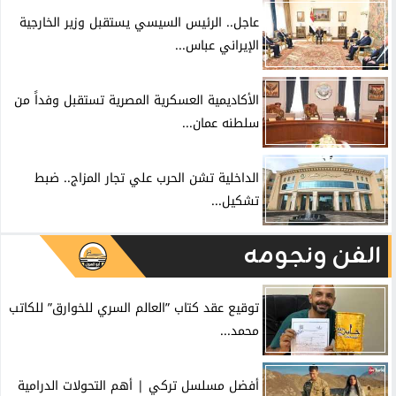
عاجل.. الرئيس السيسي يستقبل وزير الخارجية
الإيراني عباس...
الأكاديمية العسكرية المصرية تستقبل وفداً من
سلطنه عمان...
الداخلية تشن الحرب علي تجار المزاج.. ضبط
تشكيل...
الفن ونجومه
توقيع عقد كتاب ”العالم السري للخوارق” للكاتب
محمد...
أفضل مسلسل تركي | أهم التحولات الدرامية