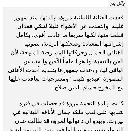
وائل بدر
فقدت الفنانة اللبنانية مروة، والدتها، منذ شهور
قليلة، وابتعدت عن الأضواء قليلا لتبكي فقدان
قطعة منها، لكنها سريعا ما عادت أقوى، بكامل
إشراقتها المعتادة وضحكتها الرنانة، بصوتها
الغنائي الجميل وحركاتها المسرحية المبهجة، لأن
الفن بالنسبة لها هو الملجأ الآمن والمتنفس
الباقي لها، ووعدت جمهورها بتقديم أحدث الأغاني
المصورة "فيديو كليب" ومسرحيات تعاقدت عليها
مع المخرج حسام الدين صلاح.
كانت والدة النجمة مروة قد حصلت في فترة
شبابها على لقب ملكة جمال الأناقة اللبنانية في
بيروت، ويبدو أن دعواتها لمروة قد طالت عنان
السماء بسبب رعايتها لها في وقت المرض، لتعود