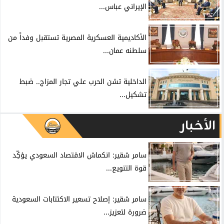
الإيراني عباس...
الأكاديمية العسكرية المصرية تستقبل وفداً من
سلطنه عمان...
الداخلية تشن الحرب علي تجار المزاج.. ضبط
تشكيل...
الأخبار
سامر شقير: انكماش الاقتصاد السعودي يؤكِّد
قوة التنويع...
سامر شقير: إصلاح تسعير الاكتتابات السعودية
ضرورة لتعزيز...