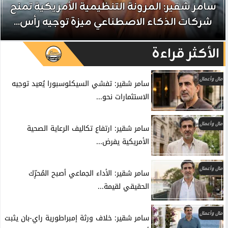
سامر شقير: المرونة التنظيمية الأمريكية تمنح
شركات الذكاء الاصطناعي ميزة توجيه رأس...
الأكثر قراءة
مال وأعمال
سامر شقير: تفشي السيكلوسبورا يُعيد توجيه
الاستثمارات نحو...
مال وأعمال
سامر شقير: ارتفاع تكاليف الرعاية الصحية
الأمريكية يفرض...
مال وأعمال
سامر شقير: الأداء الجماعي أصبح المُحرِّك
الحقيقي لقيمة...
مال وأعمال
سامر شقير: خلاف ورثة إمبراطورية راي-بان يثبت