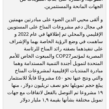
الجهات المانحة والمستثمرين.
و ألقى محيي الدين الضوء على مبادرتين مهمتين
في مجال دعم مشروعات المناخ على المستويين
الإقليمي والمحلي تم إطلاقها في عام 2022 و
ساهمت في وضع الرؤية الخاصة بهما والإشراف
على تنفيذهما بصفته رائد المناخ للرئاسة
المصرية لمؤتمرCOP27 والمبعوث الخاص للأمم
المتحدة لتمويل أجندة التنمية المستدامة وهما
مبادرة المنتديات الإقليمية لمشروعات المناخ
والتي ونتج عنها نحو ٤٥٠ مشروعًا قابلًا للاستثمار
يبلغ حجم تمويلها نحو نصف تريليون دولار ، منها
١٩ مشروعا تم التوصل بالفعل لاتفاقات مع جهات
تمويل مختلفة بشأنها بقيمة ١,٩ مليار دولار