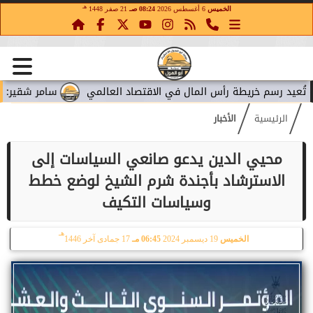
هـ
الخميس
6 أغسطس 2026
08:24 صـ
21 صفر 1448
ريطة رأس المال في الاقتصاد العالمي
سامر شقير: إنفاق ميتا الض
الرئيسية
الأخبار
محيي الدين يدعو صانعي السياسات إلى
الاسترشاد بأجندة شرم الشيخ لوضع خطط
وسياسات التكيف
هـ
الخميس
19 ديسمبر 2024
06:45 مـ
17 جمادى آخر 1446