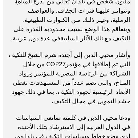
مليون شخص في بلدان تعاني من ندرة المياه)،
وتتواتـر عليهـا فترات الجفاف، والعواصف
الرملية، وغيـر ذلـك مـن الكـوارث الطبيعية.
ويتفاقم هذا الوضع بسبب محدودية القدرة على
التكيف مع تلك الآثار السلبيةفي عدة دول عربية.
وأشار محيي الدين إلى أجندة شرم الشيخ للتكيف
التي تم إطلاقها في مؤتمرCOP27 من خلال
الشراكة بين الرئاسة المصرية للمؤتمر ورواد
المناخ، والتي تضم عدداً من المستهدفات تغطي
الأبعاد الرئيسية لجهود التكيف، بما في ذلك جهود
حشد التمويل في مجال التكيف.
ودعا محيي الدين في كلمته صانعي السياسات
في الدول العربية إلى الاسترشاد بتلك الأجندة
لدى وضع خطط وسياسات التكيف فى بلدانهم.