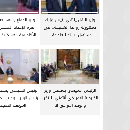
عودة الدوري المصري.. تعرف على مواعيد
عاجل.. الرئيس 
مباريات اليوم والقنوات الناقلة
الخارجية الإ
وزير النقل يلتقي رئيس وزراء
وزير الدفاع يشهد حف
جمهورية رواندا الشقيقة.. في
فترة الإعداد العسكر
مستهل زيارته للعاصمة...
الأكاديمية العسكرية ا
الرئيس السيسي يستقبل وزير
الرئيس السيسي يعقد ا
الخارجية الأمريكي أنتوني بلينكن
رئيس الوزراء ووزير الص
والوفد المرافق له
الموقف التنفيذي