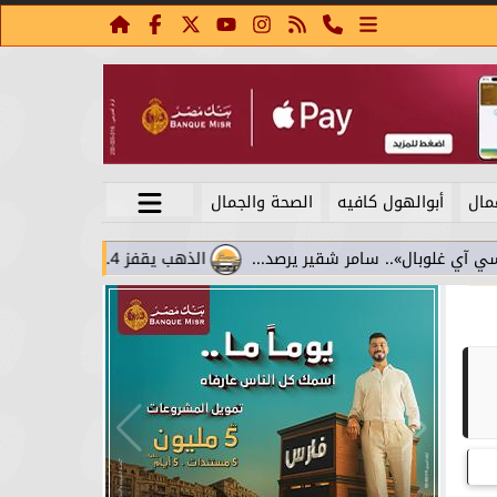
مال
أبوالهول كافيه
الصحة والجمال
الذهب يقفز 4.4% مع تراجع عوائد السندات.. سامر شقير يقرأ تحولات الاستثمار...