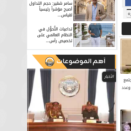
سامر شقير: حجم التداول
أصبح مؤشراً رئيسياً
ه
لقياس...
تداعيات التَّحوُّل في
النظام العالمي على
تخصيص رأس...
آهم الموضوعات
الحوادث والمحاكم
تمع
 وعدد