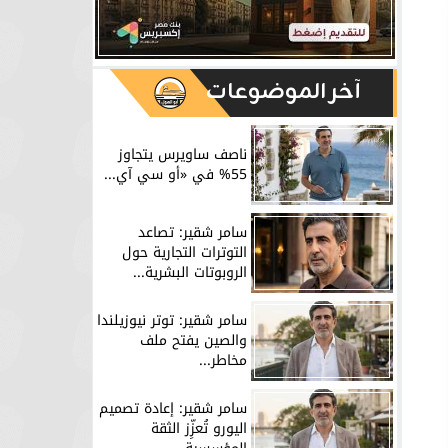
آخر الموضوعات
ناصف ساويرس يتجاوز
55% في «أو سي آي...
سامر شقير: تصاعد
التوترات التجارية حول
الروبوتات البشرية...
سامر شقير: توتر نيوزيلندا
والصين يفتح ملف
مخاطر...
سامر شقير: إعادة تصميم
اليورو تُعزِّز الثقة