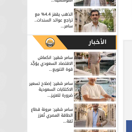
المؤسسية...
الذهب يقفز 4.4% مع
تراجع عوائد السندات..
سامر...
الأخبار
سامر شقير: انكماش
الاقتصاد السعودي يؤكِّد
قوة التنويع...
سامر شقير: إصلاح تسعير
الاكتتابات السعودية
ضرورة لتعزيز...
سامر شقير: مرونة قطاع
الطاقة المصري تُعزز
ثقة...