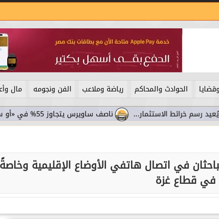
قضايا
الحوادث والمحاكم
رياضة وملاعب
الفن ونجومه
مال وأع
رائط الاستثمار...
ناصف ساويرس يتجاوز 55% في «أو سي آي غلوبال».. سامر شقير يرصد...
احثان في اتصال هاتفي الأوضاع الإقليمية وخاصةً
في قطاع غزة