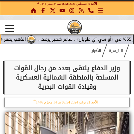
هـ
الأحد
9 أغسطس 2026
06:58 صـ
24 صفر 1448
الذهب يقفز 4.4% مع تراجع عوائد السندات.. سامر شقير يقرأ تحولات الاستثمار...
الرئيسية
الأخبار
وزير الدفاع يلتقى بعدد من رجال القوات
المسلحة بالمنطقة الشمالية العسكرية
وقيادة القوات البحرية
هـ
الأحد
21 يوليو 2024
06:54 مـ
14 محرّم 1446