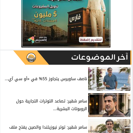
آخر الموضوعات
ناصف ساويرس يتجاوز 55% في «أو سي آي...
سامر شقير: تصاعد التوترات التجارية حول
الروبوتات البشرية...
سامر شقير: توتر نيوزيلندا والصين يفتح ملف