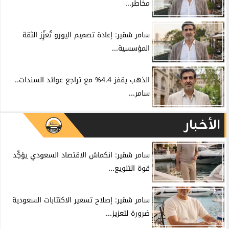
مخاطر...
سامر شقير: إعادة تصميم اليورو تُعزِّز الثقة
المؤسسية...
الذهب يقفز 4.4% مع تراجع عوائد السندات..
سامر...
الأخبار
سامر شقير: انكماش الاقتصاد السعودي يؤكِّد
قوة التنويع...
سامر شقير: إصلاح تسعير الاكتتابات السعودية
ضرورة لتعزيز...