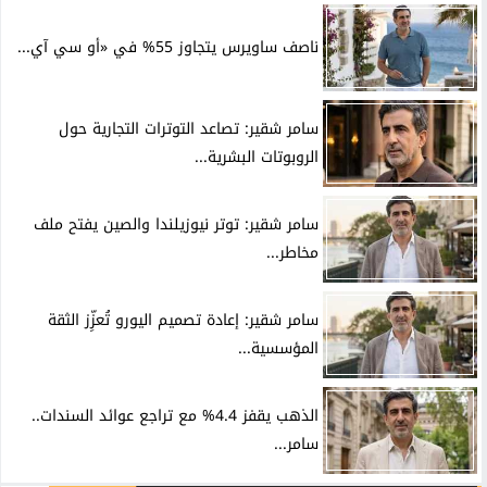
ناصف ساويرس يتجاوز 55% في «أو سي آي...
سامر شقير: تصاعد التوترات التجارية حول
الروبوتات البشرية...
سامر شقير: توتر نيوزيلندا والصين يفتح ملف
مخاطر...
سامر شقير: إعادة تصميم اليورو تُعزِّز الثقة
المؤسسية...
الذهب يقفز 4.4% مع تراجع عوائد السندات..
سامر...