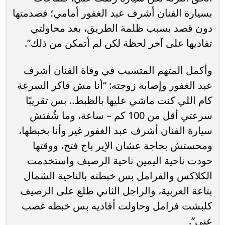
بسيارة الفنان أشرف عبد الغفور أمامي؛ فصدمتها
دون قصد بسبب ظلمة الطريق، بعد محاولتي
تفاديها على آخر لحظة لكن لم أتمكن من ذلك”.
وأكمل المتهم المتسبب في وفاة الفنان أشرف
عبد الغفور وإصابة زوجته: “أنا مش فاكر السرعة
كام اللي كنت ماشي عليها بالظبط.. بس تقريبًا
سرعتي أقل من 100 كم – ساعة، وما شُفتش
سيارة الفنان أشرف عبد الغفور غير وأنا بخبطها،
ومحستش بحاجة عشان الإير باج فتح، ووقتها
حودت ناحية اليمين ناحية الرصيف واستخدمت
الكلاكس والفرامل بس خبطته بالناحية الشمال
بتاعة العربية، والراجل الثاني طلع على الرصيف
كلبشت فرامل وحاولت أفاديه بس خبطه غصب
عنى”.