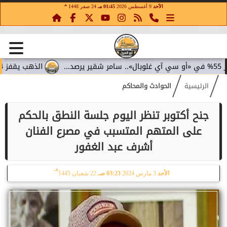
هـ
الأحد
9 أغسطس 2026
01:45 مـ
24 صفر 1448
الذهب يقفز 4.4% مع تراجع عوائد السندات.. سامر شقير يقرأ تحولات الاستثمار...
الرئيسية
الحوادث والمحاكم
جنح أكتوبر تنظر اليوم جلسة النطق بالحكم
على المتهم المتسبب في مصرع الفنان
أشرف عبد الغفور
هـ
الأحد
3 مارس 2024
03:23 صـ
22 شعبان 1445