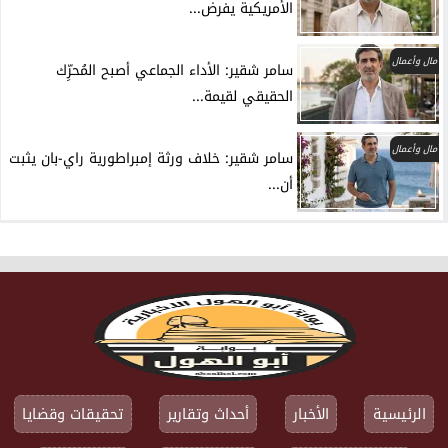
الأمريكية يفرض...
مال وأعمال
سامر شقير: الأداء الجماعي أصبح المُحرِّك
الحقيقي لقيمة...
مال وأعمال
سامر شقير: خلاف ورثة إمبراطورية راي-بان يثبت
أن...
الرئيسية
الأخبار
أحداث وتقارير
تحقيقات وقضايا