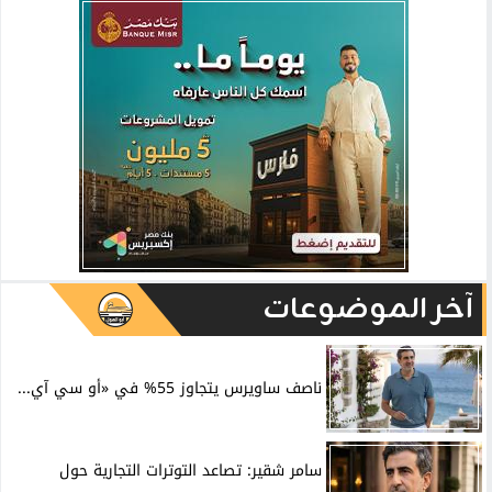
آخر الموضوعات
ناصف ساويرس يتجاوز 55% في «أو سي آي...
سامر شقير: تصاعد التوترات التجارية حول