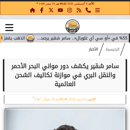
هـ
الأحد
9 أغسطس 2026
09:42 صـ
24 صفر 1448
الذهب يقفز 4.4% مع تراجع عوائد السندات.. سامر شقير يقرأ تحولات الاستثمار...
الرئيسية
الأخبار
سامر شقير يكشف دور مواني البحر الأحمر
والنقل البري في موازنة تكاليف الشحن
العالمية
هـ
الإثنين
6 أبريل 2026
03:44 مـ
18 شوال 1447