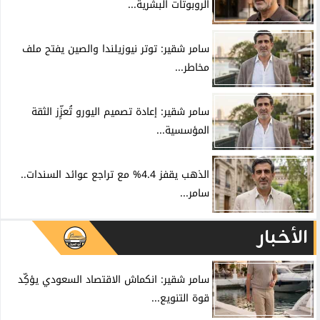
الروبوتات البشرية...
سامر شقير: توتر نيوزيلندا والصين يفتح ملف
مخاطر...
سامر شقير: إعادة تصميم اليورو تُعزِّز الثقة
المؤسسية...
الذهب يقفز 4.4% مع تراجع عوائد السندات..
سامر...
الأخبار
سامر شقير: انكماش الاقتصاد السعودي يؤكِّد
قوة التنويع...