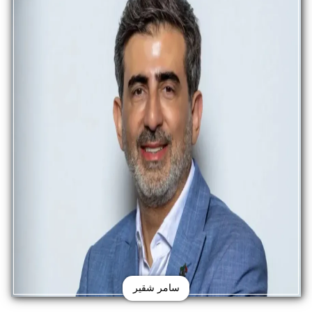
سامر شقير