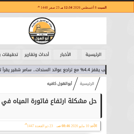
هـ
السبت
8 أغسطس 2026
12:34 مـ
23 صفر 1448
الرئيسية
الأخبار
أحداث وتقارير
تحقيقات و
الذهب يقفز 4.4% مع تراجع عوائد السندات.. سامر شقير يقرأ تحولات الاستثمار...
الرئيسية
أبوالهول كافيه
حل مشكلة ارتفاع فاتورة المياه في
هـ
الأحد
10 مايو 2026
08:46 صـ
23 ذو القعدة 1447