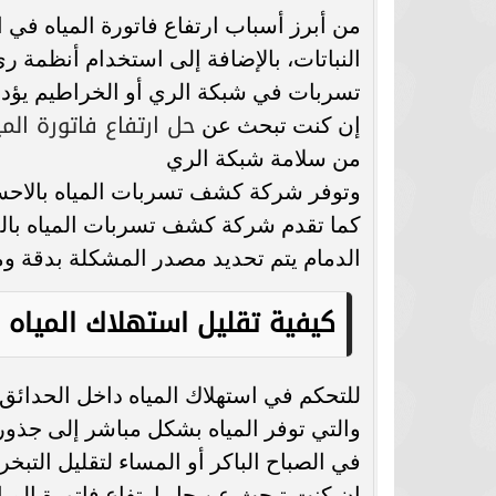
من أبرز أسباب ارتفاع فاتورة المياه في
النباتات، بالإضافة إلى استخدام أنظمة ري
تسربات في شبكة الري أو الخراطيم يؤد
حل ارتفاع فاتورة المي
إن كنت تبحث عن
من سلامة شبكة الري
وتوفر شركة كشف تسربات المياه بالاحس
كما تقدم شركة كشف تسربات المياه بال
الدمام يتم تحديد مصدر المشكلة بدقة و
كيفية تقليل استهلاك المياه 
للتحكم في استهلاك المياه داخل الحدائق،
سامر شقير: الأداء الجماعي أصبح المُحرِّك
والتي توفر المياه بشكل مباشر إلى جذور
الحقيقي لقيمة الأصول الرياضية في
عودة الدوري المص
الأسواق...
مباريات اليو
في الصباح الباكر أو المساء لتقليل التبخر
إن كنت تبحث عن حل ارتفاع فاتورة المي