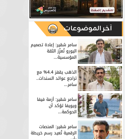
آخر الموضوعات
سامر شقير: إعادة تصميم
اليورو تُعزِّز الثقة
المؤسسية...
الذهب يقفز 4.4% مع
تراجع عوائد السندات..
سامر...
سامر شقير: أزمة فيفا
ويويفا تؤكد أن
الحوكمة...
سامر شقير: المنصات
الرقمية تُعيد رسم خريطة