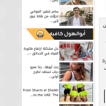
رأس...
سامر شقير: المواني
تحوَّلت من نقاط عبور
إلى...
ن
أبوالهول كافيه
حل مشكلة ارتفاع فاتورة
المياه في الحدائق -...
ة
بنت أبوها.. جنا عمرو
دياب تستعد لطرح
أولى...
From Sharm el Sheikh
to the UAE: The...