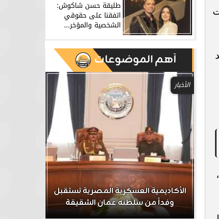
طليقة حسن شاكوش:
ت
اتفقنا على حقوقي
الشخصية والمؤخر...
آهم الموضوعات
الأخبار
ر
الأكاديمية العسكرية المصرية تستقبل
الداخلية تش
وفداً من سلطنه عمان الشقيقة
تشكيل عص
ل