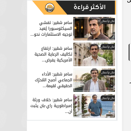
الأكثر قراءة
مال وأعمال
سامر شقير: تفشي
السيكلوسبورا يُعيد
توجيه الاستثمارات نحو...
مال وأعمال
سامر شقير: ارتفاع
تكاليف الرعاية الصحية
الأمريكية يفرض...
مال وأعمال
سامر شقير: الأداء
الجماعي أصبح المُحرِّك
الحقيقي لقيمة...
مال وأعمال
سامر شقير: خلاف ورثة
إمبراطورية راي-بان يثبت
أن...