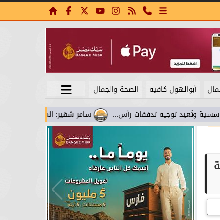
مال
أبوالهول كافيه
الصحة والجمال
تُعيد توجيه تدفقات رأس...
سامر شقير: المواني تحوَّلت من نقاط ع
ة