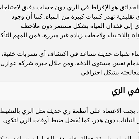
 الحدائق هو الإفراط في الري دون حساب دقيق لاحتياجا
 تقليدية تهدر كميات كبيرة من المياه. كما أن وجود
ي إلى فقدان المياه بشكل مستمر دون ملاحظة
اه بالاحساء
ولاحظت زيادة غير مبررة، فمن المهم التأكد
اء تقنيات حديثة تساعد في اكتشاف أي تسربات خفية،
دمام نفس مستوى الدقة. ومن خلال خبرة شركة عوازل
معالجته بشكل احترافي
في الري
 يجب الاعتماد على أنظمة ري حديثة مثل الري بالتنقيط،
 النباتات دون هدر. كما يُفضل ضبط أوقات الري لتكون
ري.. تعرف على مواعيد
عاجل.. الرئيس السيسي يستقبل وزي
م والقنوات الناقلة
الخارجية الإيراني عباس عراقجي
اه بالدمام بطريقة فعالة، فإن هذه الخطوات تساعد بشك