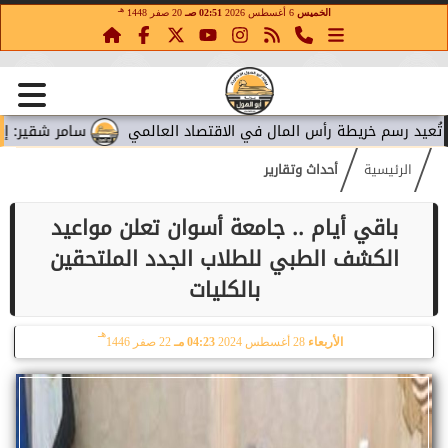
هـ
الخميس
6 أغسطس 2026
02:51 صـ
20 صفر 1448
 رسم خريطة رأس المال في الاقتصاد العالمي
سامر شقير: إنفاق مي
الرئيسية
أحداث وتقارير
باقي أيام .. جامعة أسوان تعلن مواعيد
الكشف الطبي للطلاب الجدد الملتحقين
بالكليات
هـ
الأربعاء
28 أغسطس 2024
04:23 مـ
22 صفر 1446