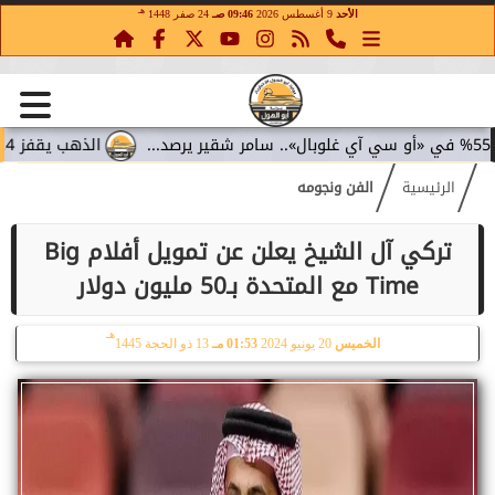
هـ
الأحد
9 أغسطس 2026
09:46 صـ
24 صفر 1448
الذهب يقفز 4.4% مع تراجع عوائد السندات.. سامر شقير يقرأ تحولات الاستثمار...
الرئيسية
الفن ونجومه
تركي آل الشيخ يعلن عن تمويل أفلام Big
Time مع المتحدة بـ50 مليون دولار
هـ
الخميس
20 يونيو 2024
01:53 مـ
13 ذو الحجة 1445