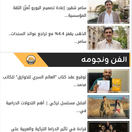
سامر شقير: إعادة تصميم اليورو تُعزِّز الثقة
المؤسسية...
الذهب يقفز 4.4% مع تراجع عوائد السندات..
سامر...
الفن ونجومه
توقيع عقد كتاب ”العالم السري للخوارق” للكاتب
محمد...
أفضل مسلسل تركي | أهم التحولات الدرامية
في...
قراءة في تأثير الدراما التركية والعربية على