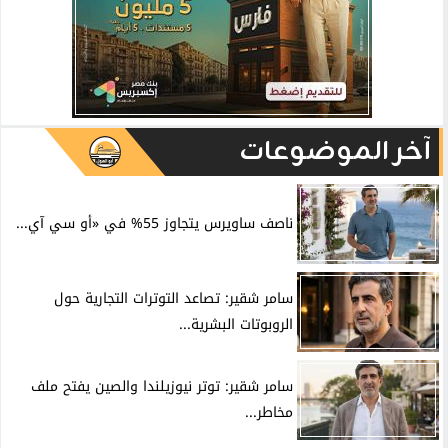
آخر الموضوعات
ناصف ساويرس يتجاوز 55% في «أو سي آي...
سامر شقير: تصاعد التوترات التجارية حول
الروبوتات البشرية...
سامر شقير: توتر نيوزيلندا والصين يفتح ملف
مخاطر...