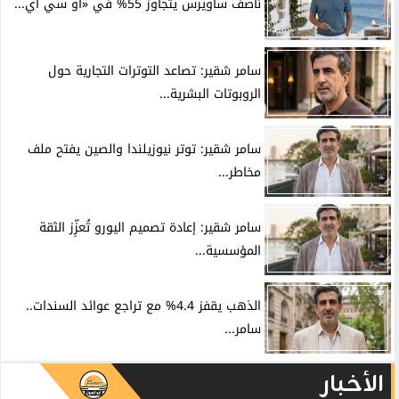
ناصف ساويرس يتجاوز 55% في «أو سي آي...
سامر شقير: تصاعد التوترات التجارية حول
الروبوتات البشرية...
سامر شقير: توتر نيوزيلندا والصين يفتح ملف
مخاطر...
سامر شقير: إعادة تصميم اليورو تُعزِّز الثقة
المؤسسية...
الذهب يقفز 4.4% مع تراجع عوائد السندات..
سامر...
الأخبار