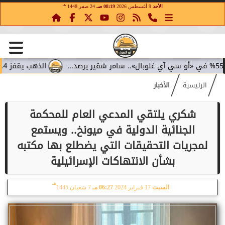
هـ
الأحد
9 أغسطس 2026
08:19 صـ
24 صفر 1448
الذهب يقفز 4.4% مع تراجع عوائد السندات.. سامر شقير يقرأ تحولات الاستثمار...
الرئيسية
الأخبار
شكري يلتقي المدعي العام للمحكمة
الجنائية الدولية في ميونخ.. ويستمع
لمجريات التحقيقات التي يضطلع بها مكتبه
بشأن الانتهاكات الإسرائيلية
هـ
السبت
17 فبراير 2024
06:27 مـ
7 شعبان 1445