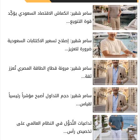
سامر شقير: انكماش الاقتصاد السعودي يؤكِّد
قوة التنويع...
سامر شقير: إصلاح تسعير الاكتتابات السعودية
ضرورة لتعزيز...
سامر شقير: مرونة قطاع الطاقة المصري تُعزز
ثقة...
سامر شقير: حجم التداول أصبح مؤشراً رئيسياً
لقياس...
تداعيات التَّحوُّل في النظام العالمي على
تخصيص رأس...