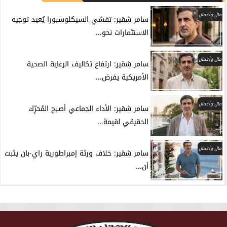
مال وأعمال
سامر شقير: تفشي السيكلوسبورا يُعيد توجيه
الاستثمارات نحو...
مال وأعمال
سامر شقير: ارتفاع تكاليف الرعاية الصحية
الأمريكية يفرض...
مال وأعمال
سامر شقير: الأداء الجماعي أصبح المُحرِّك
الحقيقي لقيمة...
مال وأعمال
سامر شقير: خلاف ورثة إمبراطورية راي-بان يثبت
أن...