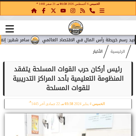
هـ
الخميس
6 أغسطس 2026
01:50 مـ
21 صفر 1448
خريطة رأس المال في الاقتصاد العالمي
سامر شقير: إنفاق ميتا ال
الرئيسية
الأخبار
رئيس أركان حرب القوات المسلحة يتفقد
المنظومة التعليمية بأحد المراكز التدريبية
للقوات المسلحة
هـ
الخميس
4 يناير 2024
03:58 مـ
22 جمادى آخر 1445