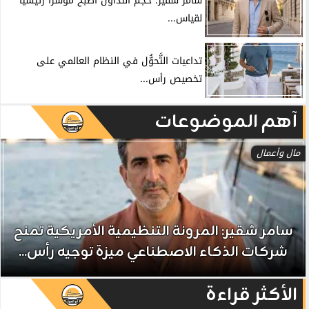
سامر شقير: حجم التداول أصبح مؤشراً رئيسياً
لقياس...
تداعيات التَّحوُّل في النظام العالمي على
تخصيص رأس...
آهم الموضوعات
مال وأعمال
سامر شقير: المرونة التنظيمية الأمريكية تمنح
شركات الذكاء الاصطناعي ميزة توجيه رأس...
الأكثر قراءة