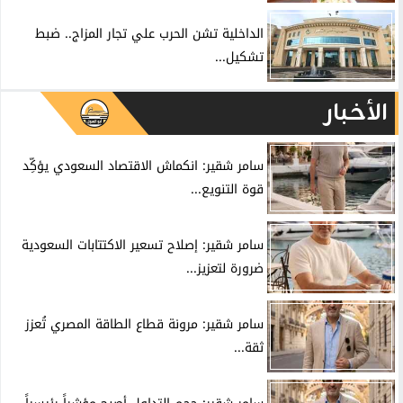
الداخلية تشن الحرب علي تجار المزاج.. ضبط
تشكيل...
الأخبار
سامر شقير: انكماش الاقتصاد السعودي يؤكِّد
قوة التنويع...
سامر شقير: إصلاح تسعير الاكتتابات السعودية
ضرورة لتعزيز...
سامر شقير: مرونة قطاع الطاقة المصري تُعزز
ثقة...