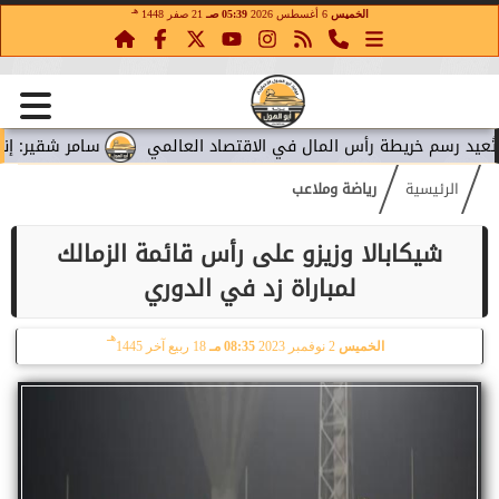
هـ
الخميس
6 أغسطس 2026
05:39 صـ
21 صفر 1448
سم خريطة رأس المال في الاقتصاد العالمي
سامر شقير: إنفاق ميتا
الرئيسية
رياضة وملاعب
شيكابالا وزيزو على رأس قائمة الزمالك
لمباراة زد في الدوري
هـ
الخميس
2 نوفمبر 2023
08:35 مـ
18 ربيع آخر 1445