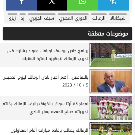
شيكابالا
الزمالك
الدوري المصري
سيف الجزيري
زد
زيزو
موضوعات متعلقة
برنامج خاص ليوسف اوباما.. وعواد يشارك فى
تدريب الزمالك لتجهيزه للفترة المقبلة
بالتفاصيل.. أهم أخبار نادى الزمالك ليوم الخميس
5 / 10 / 2023
لمواجهة آرتا سولار بالكونفدرالية.. الزمالك يختتم
تدريباته صباح الجمعة بمقر النادي
الزمالك يطالب بإعادة مباراته أمام المقاولون