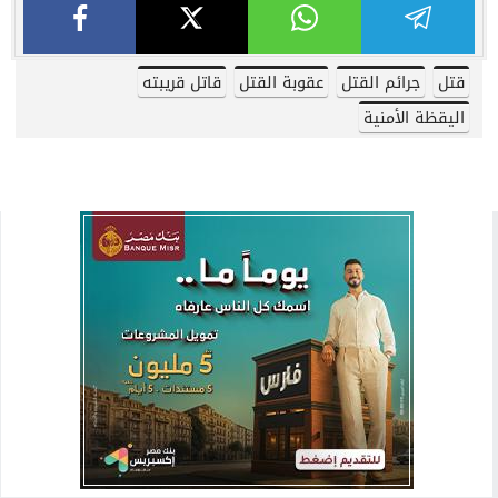
قتل
جرائم القتل
عقوبة القتل
قاتل قريبته
اليقظة الأمنية