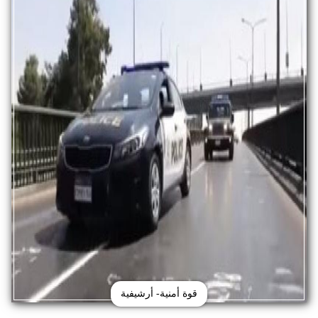
قوة أمنية- أرشيفية