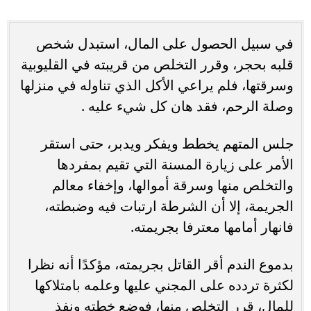
في سبيل الحصول على المال، استبدل شخص
قلبه بحجر، وقرر التخلص من قريبته في القليوبية
وسرقتها، فلم يراعي الأكل الذي تناوله في منزلها
وصلة الرحم، فقد هان كل شيء عليه .
جلس المتهم يخطط ويفكر ويدبر، حتى استقر
الأمر على زيارة المسنة التي تقيم بمفردها
والتخلص منها وسرقة أموالها، وإخفاء معالم
الجريمة، إلا أن الشرطة ارتبات فيه وضبطته،
فانهار أمامها معترفا بجريمته.
بدموع الندم أقر القاتل بجريمته، مؤكدًا أنه نظرا
لكثرة تردده على المجني عليها وعلمه بامتلاكها
للمال، قرر التخلص منها، فوضع خطته ونفذ