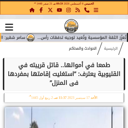
هـ
الخميس
6 أغسطس 2026
09:59 مـ
21 صفر 1448
ز الثقة المؤسسية وتُعيد توجيه تدفقات رأس...
سامر شقير: المواني
الرئيسية
الحوادث والمحاكم
طمعا في أموالها.. قاتل قريبته في
القليوبية يعترف: ”استغليت إقامتها بمفردها
فى المنزل”
هـ
الأحد
17 سبتمبر 2023
11:37 صـ
2 ربيع أول 1445