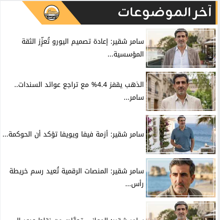
آخر الموضوعات
سامر شقير: إعادة تصميم اليورو تُعزِّز الثقة
المؤسسية...
الذهب يقفز 4.4% مع تراجع عوائد السندات..
سامر...
سامر شقير: أزمة فيفا ويويفا تؤكد أن الحوكمة...
سامر شقير: المنصات الرقمية تُعيد رسم خريطة
رأس...