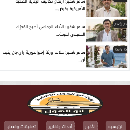
سامر شقير: ارتفاع تكاليف الرعاية الصحية
الأمريكية يفرض...
مال وأعمال
سامر شقير: الأداء الجماعي أصبح المُحرِّك
الحقيقي لقيمة...
مال وأعمال
سامر شقير: خلاف ورثة إمبراطورية راي-بان يثبت
أن...
الرئيسية
الأخبار
أحداث وتقارير
تحقيقات وقضايا