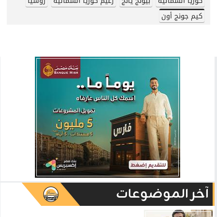
كوريا الشمالية
بيونج يانج
زعيم كوريا الشمالية
روسيا
كيم جونج أون
آخر الموضوعات