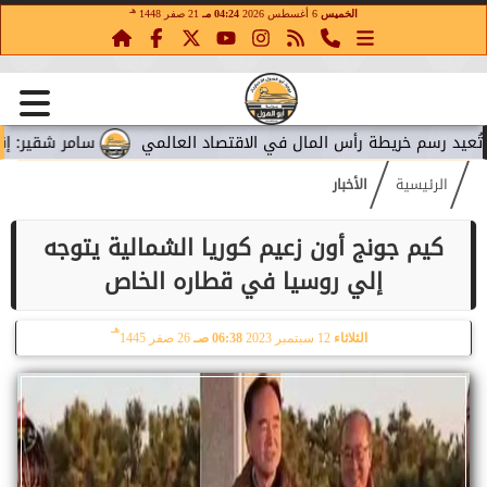
هـ
الخميس
6 أغسطس 2026
04:24 مـ
21 صفر 1448
رسم خريطة رأس المال في الاقتصاد العالمي
سامر شقير: إنفاق ميت
الرئيسية
الأخبار
كيم جونج أون زعيم كوريا الشمالية يتوجه
إلي روسيا في قطاره الخاص
هـ
الثلاثاء
12 سبتمبر 2023
06:38 صـ
26 صفر 1445