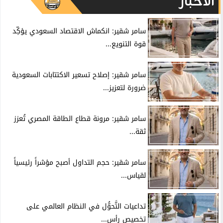
الأخبار
سامر شقير: انكماش الاقتصاد السعودي يؤكِّد
قوة التنويع...
سامر شقير: إصلاح تسعير الاكتتابات السعودية
ضرورة لتعزيز...
سامر شقير: مرونة قطاع الطاقة المصري تُعزز
ثقة...
سامر شقير: حجم التداول أصبح مؤشراً رئيسياً
لقياس...
تداعيات التَّحوُّل في النظام العالمي على
تخصيص رأس...