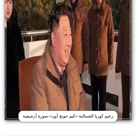
زعيم كوريا الشمالية-«كيم جونج أون»-صورة أرشيفية